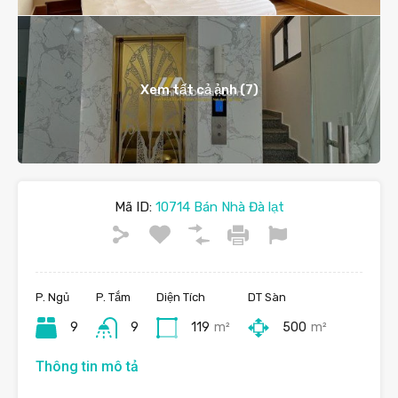
Xem tất cả ảnh (7)
Mã ID:
10714 Bán Nhà Đà lạt
P. Ngủ
P. Tắm
Diện Tích
DT Sàn
9
9
119
m²
500
m²
Thông tin mô tả