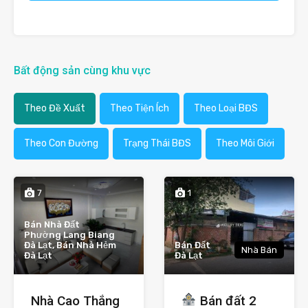
Bất động sản cùng khu vực
Theo Đề Xuất
Theo Tiện Ích
Theo Loại BĐS
Theo Con Đường
Trạng Thái BĐS
Theo Môi Giới
7
1
Bán Nhà Đất
Phường Lang Biang
Đà Lạt, Bán Nhà Hẻm
Bán Đất
Nhà Bán
Đà Lạt
Đà Lạt
Nhà Cao Thắng
Bán đất 2