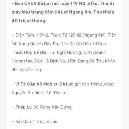
– Bán CHDV Đà Lạt mới xây 119 M2, 3 lầu, Thanh
máy khu trung tâm Đà Lạt Ngang 9m, Thu Nhập
40 triệu/tháng.
– Diện Tích: 119M2, Thực Tế 128M2 (Ngang 9M). Tiện
Ích Xung Quanh Đầy Đủ, Dân Cư Có Dân Trí Cao.
Thích Hợp Để Đầu Tư, Nghỉ Dưỡng, Kinh Doanh
Homestay, Căn Hộ Dịch Vụ…Hiện Đang Có Thu Nhập
40 triệu/tháng.
– Vị Trí:
Căn hộ dịch vụ Đà Lạt
gửi bán trên đường
Nguyễn An Ninh, P.6, Đà Lạt.
– Pháp Lý: Sổ Riêng Xây Dựng.
– Kết Cấu: 1 Trệt, 3 Lầu