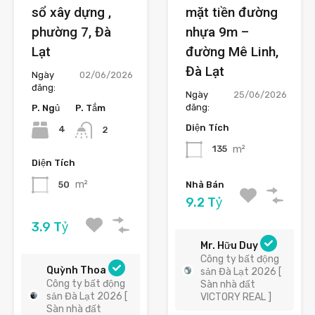
sổ xây dựng ,
mặt tiền đường
phường 7, Đà
nhựa 9m –
Lạt
đường Mê Linh,
Đà Lạt
Ngày
02/06/2026
đăng:
Ngày
25/06/2026
đăng:
P. Ngủ
P. Tắm
Diện Tích
4
2
m²
135
Diện Tích
m²
Nhà Bán
50
9.2 Tỷ
3.9 Tỷ
Mr. Hữu Duy
Công ty bất động
Quỳnh Thoa
sản Đà Lạt 2026 [
Công ty bất động
Sàn nhà đất
sản Đà Lạt 2026 [
VICTORY REAL ]
Sàn nhà đất