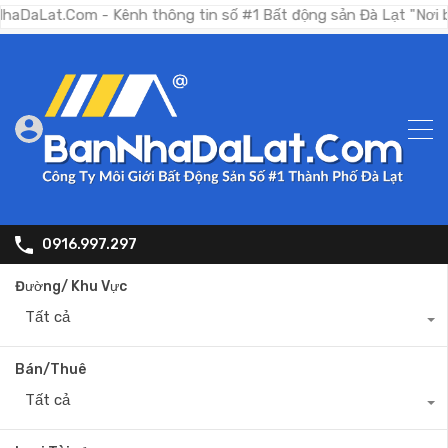
Com - Kênh thông tin số #1 Bất động sản Đà Lạt "Nơi bạn tìm 
0916.997.297
Đường/ Khu Vực
Tất cả
Bán/Thuê
Tất cả