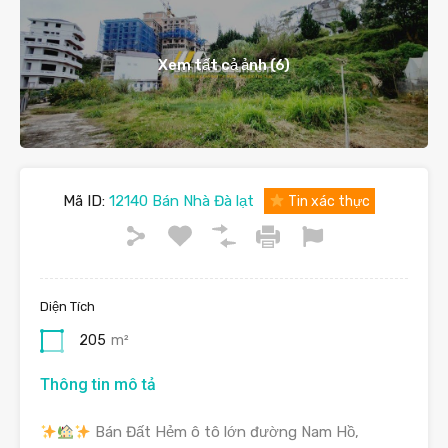
Xem tất cả ảnh (6)
Mã ID:
12140 Bán Nhà Đà lạt
Tin xác thực
Diện Tích
205
m²
Thông tin mô tả
Bán Đất Hẻm ô tô lớn đường Nam Hồ,