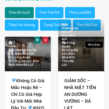
Theo Đề Xuất
Theo Tiện Ích
Theo Loại BĐS
Bán
Theo Con Đường
Trạng Thái BĐS
Theo Môi Giới
Homestay
Đà Lạt,
Bán Nhà
Đất
7
3
Phường
Nhà Bán
Xuân
Bán Homestay Đà
Hương Đà
Lạt, Bán Nhà Đất
Lạt, Bán
Phường Xuân
Nhà Mặt
Trường Đà Lạt, Bán
Tiền Đà
Nhà Hẻm Đà Lạt
Lạt
Không Có Giá
GIẢM SỐC –
Mắc Hoặc Rẻ –
NHÀ MẶT TIỀN
Chỉ Có Giá Hợp
AN DƯƠNG
Lý Với Mỗi Nhà
VƯƠNG – ĐÀ
Đầu Tư
|6tỷ2|
LẠT