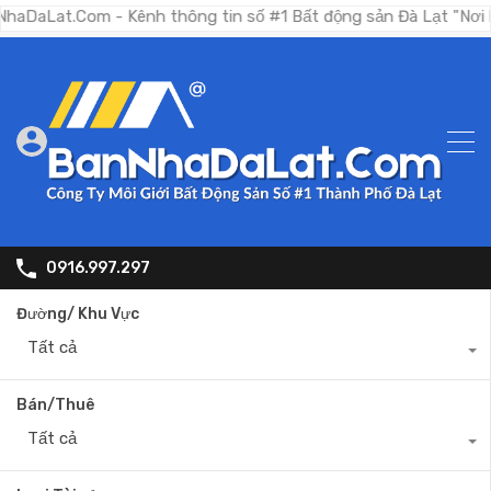
.Com - Kênh thông tin số #1 Bất động sản Đà Lạt "Nơi bạn tìm
0916.997.297
Đường/ Khu Vực
Tất cả
Bán/Thuê
Tất cả