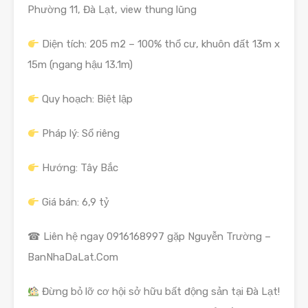
Phường 11, Đà Lạt, view thung lũng
Diện tích: 205 m2 – 100% thổ cư, khuôn đất 13m x
15m (ngang hậu 13.1m)
Quy hoạch: Biệt lập
Pháp lý: Sổ riêng
Hướng: Tây Bắc
Giá bán: 6,9 tỷ
☎ Liên hệ ngay 0916168997 gặp Nguyễn Trường –
BanNhaDaLat.Com
Đừng bỏ lỡ cơ hội sở hữu bất động sản tại Đà Lạt!