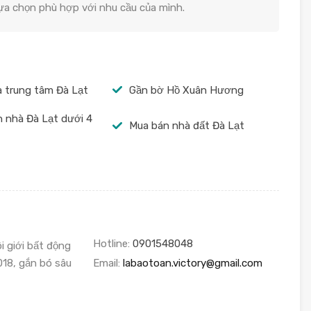
lựa chọn phù hợp với nhu cầu của mình.
 trung tâm Đà Lạt
Gần bờ Hồ Xuân Hương
 nhà Đà Lạt dưới 4
Mua bán nhà đất Đà Lạt
Hotline:
0901548048
i giới bất động
18, gắn bó sâu
Email:
labaotoan.victory@gmail.com