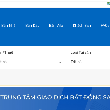
BanNhaDaLat.Co
Bán Nhà
Bán Đất
Bán Villa
Khách Sạn
FAQs
n/Thuê
Loại Tài sản
t cả
Tất cả