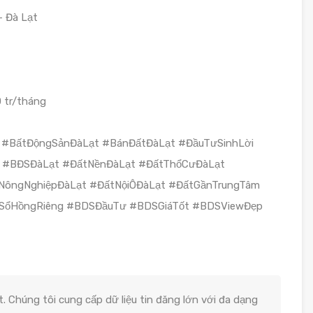
– Đà Lạt
0 tr/tháng
 #BấtĐộngSảnĐàLạt #BánĐấtĐàLạt #ĐầuTưSinhLời
 #BĐSĐàLạt #ĐấtNềnĐàLạt #ĐấtThổCưĐàLạt
NôngNghiệpĐàLạt #ĐấtNộiÔĐàLạt #ĐấtGầnTrungTâm
SổHồngRiêng #BDSĐầuTư #BDSGiáTốt #BDSViewĐẹp
. Chúng tôi cung cấp dữ liệu tin đăng lớn với đa dạng