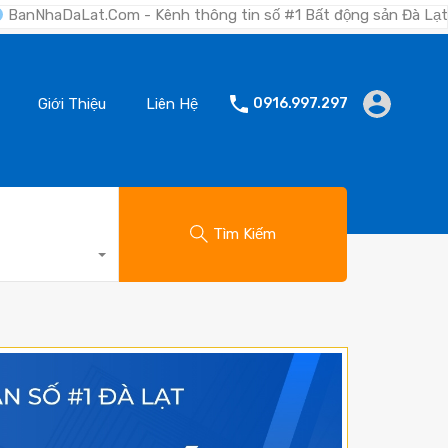
m - Kênh thông tin số #1 Bất động sản Đà Lạt "Nơi bạn tìm kiế
Giới Thiệu
Liên Hệ
0916.997.297
Tìm Kiếm