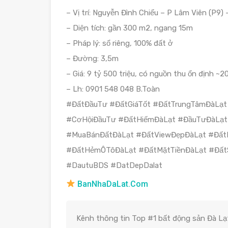
– Vị trí: Nguyễn Đình Chiểu – P Lâm Viên (P9) 
– Diện tích: gần 300 m2, ngang 15m
– Pháp lý: sổ riêng, 100% đất ở
– Đường: 3,5m
– Giá: 9 tỷ 500 triệu, có nguồn thu ổn định ~2
– Lh: 0901 548 048 B.Toàn
#ĐấtĐầuTư #ĐấtGiáTốt #ĐấtTrungTâmĐàLạt
#CơHộiĐầuTư #ĐấtHiếmĐàLạt #ĐầuTưĐàLạt
#MuaBánĐấtĐàLạt #ĐấtViewĐẹpĐàLạt #Đất
#ĐấtHẻmÔTôĐàLạt #ĐấtMặtTiềnĐàLạt #Đất
#DautuBDS #DatDepDalat
BanNhaDaLat.Com
Kênh thông tin Top #1 bất động sản Đà Lạt