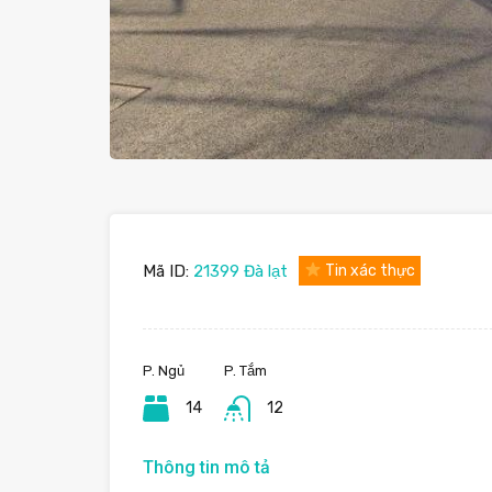
Mã ID:
21399 Đà lạt
Tin xác thực
P. Ngủ
P. Tắm
14
12
Thông tin mô tả