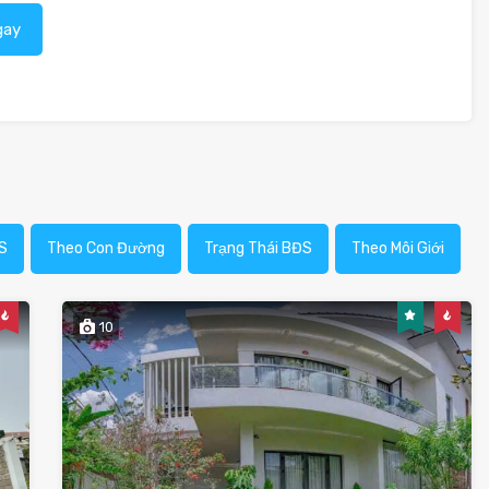
gay
S
Theo Con Đường
Trạng Thái BĐS
Theo Môi Giới
10