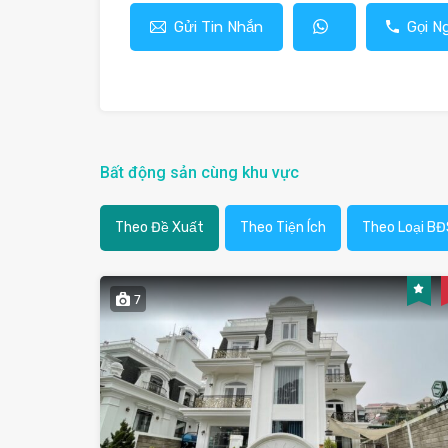
Gửi Tin Nhắn
Gọi N
Bất động sản cùng khu vực
Theo Đề Xuất
Theo Tiện Ích
Theo Loại BĐ
7