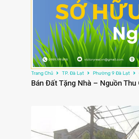
Trang Chủ
TP. Đà Lạt
Phường 9 Đà Lạt
Bán Đất Tặng Nhà – Nguồn Thu Ổ