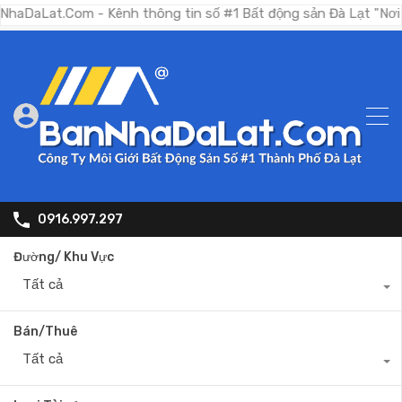
.Com - Kênh thông tin số #1 Bất động sản Đà Lạt "Nơi bạn tìm
0916.997.297
Đường/ Khu Vực
Tất cả
Bán/Thuê
Tất cả