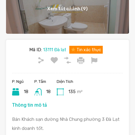
Xem tất cả ảnh (9)
Mã ID:
13111 Đà lạt
Tin xác thực
P. Ngủ
P. Tắm
Diện Tích
18
18
135
m²
Thông tin mô tả
Bán Khách sạn đường Nhà Chung phường 3 Đà Lạt
kinh doanh tốt.