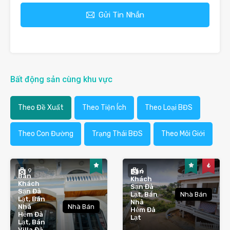
Gửi Tin Nhắn
Bất động sản cùng khu vực
Theo Đề Xuất
Theo Tiện Ích
Theo Loại BĐS
Theo Con Đường
Trạng Thái BĐS
Theo Môi Giới
9
6
Bán
Bán
Khách
Khách
Sạn Đà
Sạn Đà
Lạt, Bán
Nhà Bán
Lạt, Bán
Nhà
Nhà
Nhà Bán
Hẻm Đà
Hẻm Đà
Lạt
Lạt, Bán
Villa Đà