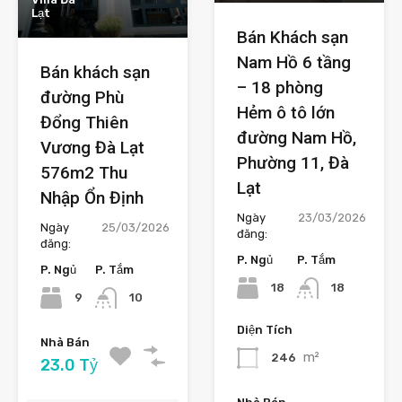
Lạt
Bán Khách sạn
Nam Hồ 6 tầng
Bán khách sạn
– 18 phòng
đường Phù
Hẻm ô tô lớn
Đổng Thiên
đường Nam Hồ,
Vương Đà Lạt
Phường 11, Đà
576m2 Thu
Lạt
Nhập Ổn Định
Ngày
23/03/2026
Ngày
25/03/2026
đăng:
đăng:
P. Ngủ
P. Tắm
P. Ngủ
P. Tắm
18
18
9
10
Diện Tích
Nhà Bán
m²
246
23.0 Tỷ