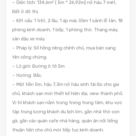
– Diện tích: 134,6m² ( 5m * 26,92m) nở hậu 7 mét,
Đất ở đô thị.
– Kết cấu: 1 trệt, 2 lầu, 1 áp mái. Gồm 1 sảnh lễ tân, 18
phòng kinh doanh, 1 bếp, 1 phòng thờ. Thang máy,
sân đậu xe máy.
– Pháp lý: Sổ hồng riêng chính chủ, mua bán sang
tên công chứng.
– Lộ giới: Đường ô tô 5m
– Hướng: Bắc.
– Mặt tiền 5m, hậu 7,3m nở hậu sinh tài lộc cho gia
chủ, khách sạn mới thiết kế hiện đại, view thành phố.
Vị trí khách sạn nằm trong trong trung tâm, khu vực
tập trung lượng khách du lịch lớn, gần nhà thờ con
gà, gần các quán cafe nhà hàng, quán ăn nổi tiếng
thuận tiện cho chủ mới tiếp tục kinh doanh.