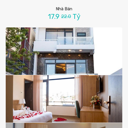
Nhà Bán
17.9
Tỷ
22.0