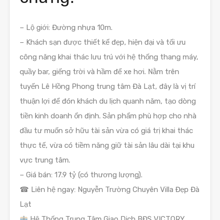
– Lộ giới: Đường nhựa 10m.
– Khách sạn được thiết kế đẹp, hiện đại và tối ưu
công năng khai thác lưu trú với hệ thống thang máy,
quầy bar, giếng trời và hầm để xe hơi. Nằm trên
tuyến Lê Hồng Phong trung tâm Đà Lạt, đây là vị trí
thuận lợi để đón khách du lịch quanh năm, tạo dòng
tiền kinh doanh ổn định. Sản phẩm phù hợp cho nhà
đầu tư muốn sở hữu tài sản vừa có giá trị khai thác
thực tế, vừa có tiềm năng giữ tài sản lâu dài tại khu
vực trung tâm.
– Giá bán: 17.9 tỷ (có thương lượng).
☎ Liên hệ ngay: Nguyễn Trường Chuyên Villa Đẹp Đà
Lạt
Hệ Thống Trung Tâm Giao Dịch BĐS VICTORY