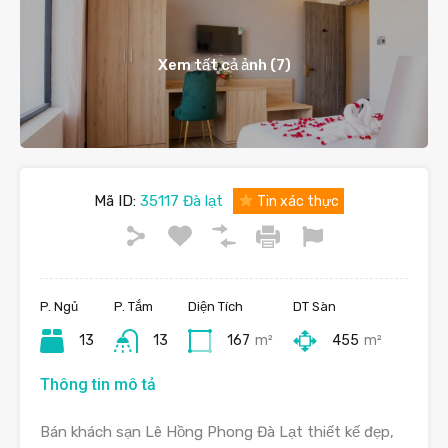
Xem tất cả ảnh (7)
Mã ID:
35117 Đà lạt
Tin xác thực
P. Ngủ
P. Tắm
Diện Tích
DT Sàn
13
13
167
m²
455
m²
Thông tin mô tả
Bán khách sạn Lê Hồng Phong Đà Lạt thiết kế đẹp,