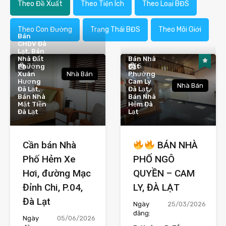
Theo Đề Xuất
Theo Tiện Ích
Theo Loại BĐS
Theo Con Đường
Trạng Thái BĐS
Theo Môi Giới
Bán
CHDV Đà
Lạt, Bán
Nhà Đất
Bán Nhà
7
5
Phường
Đất
Xuân
Nhà Bán
Phường
Hương
Cam Ly
Nhà Bán
Đà Lạt,
Đà Lạt,
Bán Nhà
Bán Nhà
Mặt Tiền
Hẻm Đà
Đà Lạt
Lạt
Cần bán Nhà
BÁN NHÀ
Phố Hẻm Xe
PHỐ NGÔ
Hơi, đường Mạc
QUYỀN – CAM
Đỉnh Chi, P.04,
LY, ĐÀ LẠT
Đà Lạt
Ngày
25/03/2026
đăng:
Ngày
05/06/2026