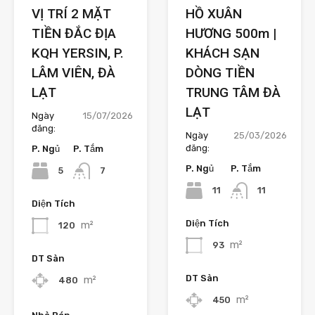
VỊ TRÍ 2 MẶT
HỒ XUÂN
TIỀN ĐẮC ĐỊA
HƯƠNG 500m |
KQH YERSIN, P.
KHÁCH SẠN
LÂM VIÊN, ĐÀ
DÒNG TIỀN
LẠT
TRUNG TÂM ĐÀ
LẠT
Ngày
15/07/2026
đăng:
Ngày
25/03/2026
đăng:
P. Ngủ
P. Tắm
P. Ngủ
P. Tắm
5
7
11
11
Diện Tích
Diện Tích
m²
120
m²
93
DT Sàn
DT Sàn
m²
480
m²
450