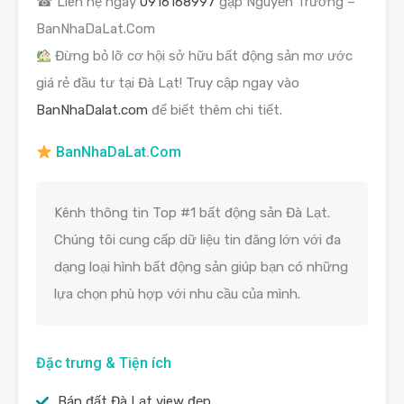
☎ Liên hệ ngay
0916168997
gặp Nguyễn Trường –
BanNhaDaLat.Com
Đừng bỏ lỡ cơ hội sở hữu bất động sản mơ ước
giá rẻ đầu tư tại Đà Lạt! Truy cập ngay vào
BanNhaDalat.com
để biết thêm chi tiết.
BanNhaDaLat.Com
Kênh thông tin Top #1 bất động sản Đà Lạt.
Chúng tôi cung cấp dữ liệu tin đăng lớn với đa
dạng loại hình bất động sản giúp bạn có những
lựa chọn phù hợp với nhu cầu của mình.
Đặc trưng & Tiện ích
Bán đất Đà Lạt view đẹp