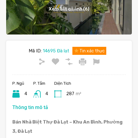
Xem tất cả ảnh (6)
Mã ID:
14695 Đà lạt
Tin xác thực
P. Ngủ
P. Tắm
Diện Tích
4
4
287
m²
Thông tin mô tả
Bán Nhà Biệt Thự Đà Lạt – Khu An Bình, Phường
3, Đà Lạt