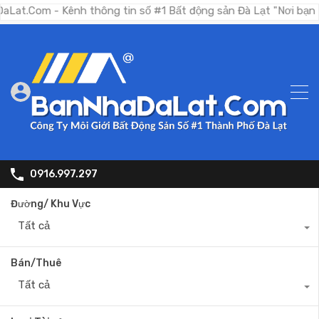
- Kênh thông tin số #1 Bất động sản Đà Lạt "Nơi bạn tìm kiếm
0916.997.297
Đường/ Khu Vực
Tất cả
Bán/Thuê
Tất cả