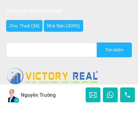
Danh mục tìm kiếm nhanh
Cho Thuê
(36)
Nhà Bán
(3095)
Tìm
kiếm
cho:
Nguyễn Trường
Copyright © 2020 - 2026 Bán nhà Đà Lạt Ghi rõ nguồn
"Bannhadalat.Com" khi phát hành lại thông tin từ website
này.
Designed by
Ban Nha Da Lat