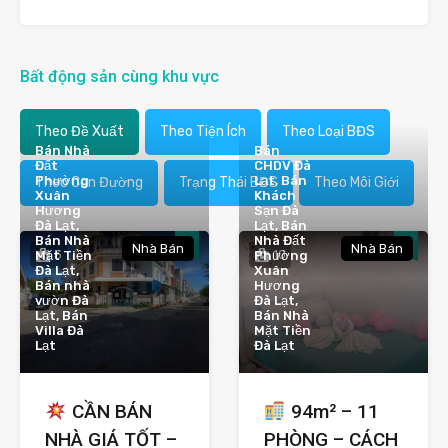
Bất động sản cùng khu vực
Theo Đề Xuất
Theo Tiện Ích
Theo Loại BĐS
Bán Nhà
Bán
Đất
CHDV Đà
Phường
Lạt, Bán
Theo Con Đường
Trạng Thái BĐS
Theo Môi Giới
Xuân
Khách
Hương
Sạn Đà
Đà Lạt,
Lạt, Bán
Bán Nhà
Nhà Đất
Nhà Bán
Nhà Bán
3
10
Mặt Tiền
Phường
Đà Lạt,
Xuân
Bán nhà
Hương
vườn Đà
Đà Lạt,
Lạt, Bán
Bán Nhà
Villa Đà
Mặt Tiền
Lạt
Đà Lạt
CẦN BÁN
94m² – 11
NHÀ GIÁ TỐT –
PHÒNG – CÁCH