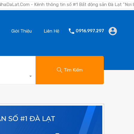
ênh thông tin số #1 Bất động sản Đà Lạt "Nơi bạn tìm kiếm bấ
Giới Thiệu
Liên Hệ
0916.997.297
Tìm Kiếm