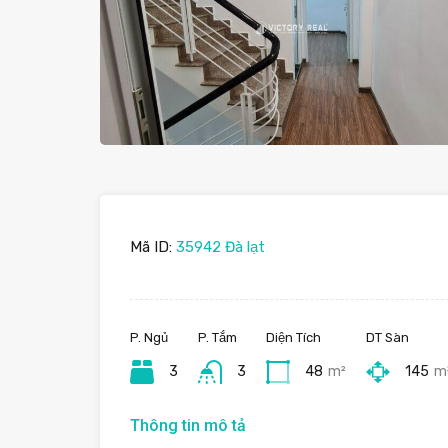
Mã ID:
35942 Đà lạt
P. Ngủ
P. Tắm
Diện Tích
DT Sàn
3
3
48
m²
145
m
Thông tin mô tả