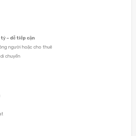
tỷ – dễ tiếp cận
đông người hoặc cho thuê
 di chuyển
ủ
ạt