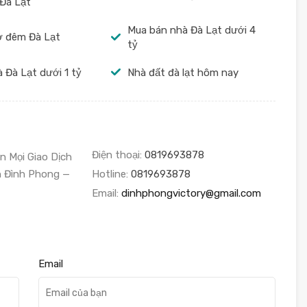
Đà Lạt
Mua bán nhà Đà Lạt dưới 4
ợ đêm Đà Lạt
tỷ
 Đà Lạt dưới 1 tỷ
Nhà đất đà lạt hôm nay
Điện thoại:
0819693878
 Mọi Giao Dịch
ần Đình Phong —
Hotline:
0819693878
Email:
dinhphongvictory@gmail.com
Email