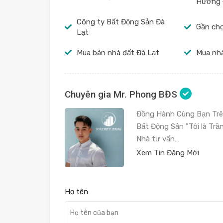
Hương 
Công ty Bất Động Sản Đà
Gần ch
Lạt
Mua bán nhà đất Đà Lạt
Mua nhà
Chuyên gia Mr. Phong BĐS
Đồng Hành Cùng Bạn Trên
Bất Động Sản "Tôi là Tr
Nhà tư vấn…
Xem Tin Đăng Mới
Họ tên