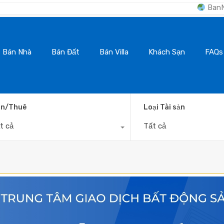
BanNhaDaLat.Com - K
Bán Nhà
Bán Đất
Bán Villa
Khách Sạn
FAQs
n/Thuê
Loại Tài sản
t cả
Tất cả