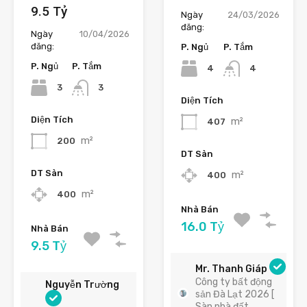
9.5 Tỷ
Ngày
24/03/2026
đăng:
Ngày
10/04/2026
đăng:
P. Ngủ
P. Tắm
P. Ngủ
P. Tắm
4
4
3
3
Diện Tích
Diện Tích
m²
407
m²
200
DT Sàn
DT Sàn
m²
400
m²
400
Nhà Bán
16.0 Tỷ
Nhà Bán
9.5 Tỷ
Mr. Thanh Giáp
Công ty bất động
Nguyễn Trường
sản Đà Lạt 2026 [
Sàn nhà đất