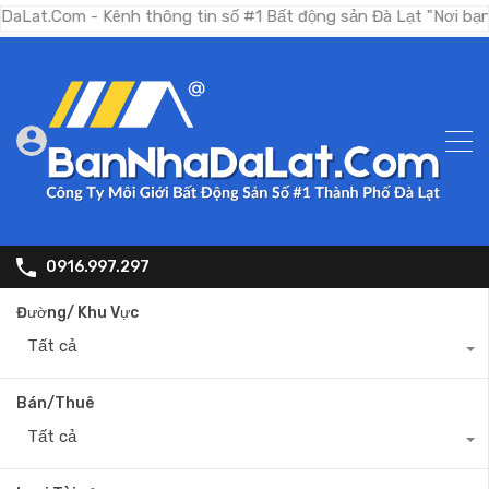
m - Kênh thông tin số #1 Bất động sản Đà Lạt "Nơi bạn tìm kiế
0916.997.297
Đường/ Khu Vực
Tất cả
Bán/Thuê
Tất cả