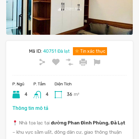
Mã ID:
40751 Đà lạt
Tin xác thực
P. Ngủ
P. Tắm
Diện Tích
4
4
36
m²
Thông tin mô tả
Nhà tọa lạc tại
đường Phan Đình Phùng, Đà Lạt
– khu vực sầm uất, đông dân cư, giao thông thuận