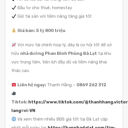
Đầu tư cho thuê, homestay
Giữ tài sản với tiềm năng tăng giá tốt
Giá bán:
5 tỷ 800 triệu
Với mức tài chính hợp lý, đây là cơ hội tốt để sở
hữu
nhà đường Phan Đình Phùng Đà Lạt
tại khu
vực trung tâm, tiện ích đầy đủ và tiềm năng khai
thác cao.
Liên hệ ngay:
Thanh Hằng –
0869 262 312
Tiktok:
https://www.tiktok.com/@thanhhang.victor
lang=vi-VN
Và xem thêm nhiều BĐS giá tốt tại Đà Lạt cập
nhật mỗi ngày tại:
https://bannhadalat.com/tim-