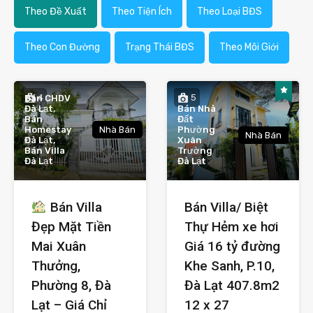
Theo Đề Xuất
Theo Tiện Ích
Theo Loại BĐS
Theo Con Đường
Trạng Thái BĐS
Theo Môi Giới
4
5
Bán CHDV
Đà Lạt,
Bán Nhà
Bán
Đất
Homestay
Nhà Bán
Phường
Nhà Bán
Đà Lạt,
Xuân
Bán Villa
Trường
Đà Lạt
Đà Lạt
Bán Villa
Bán Villa/ Biệt
Đẹp Mặt Tiền
Thự Hẻm xe hơi
Mai Xuân
Giá 16 tỷ đường
Thưởng,
Khe Sanh, P.10,
Phường 8, Đà
Đà Lạt 407.8m2
Lạt – Giá Chỉ
12 x 27