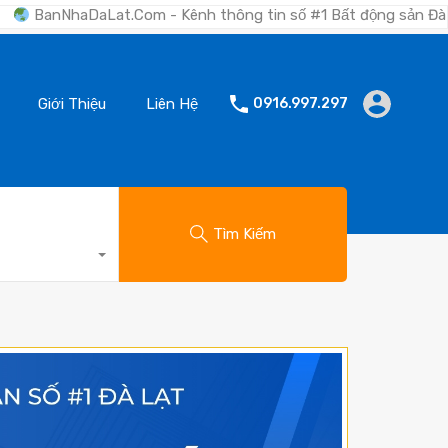
at.Com - Kênh thông tin số #1 Bất động sản Đà Lạt "Nơi bạn tì
Giới Thiệu
Liên Hệ
0916.997.297
Tìm Kiếm