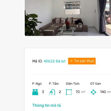
Mã ID:
40622 Đà lạt
Tin xác thực
P. Ngủ
P. Tắm
Diện Tích
DT Sàn
3
2
70
m²
140
m
Thông tin mô tả