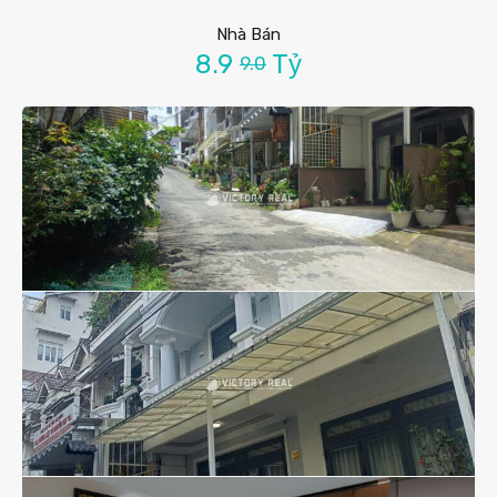
Nhà Bán
8.9
Tỷ
9.0