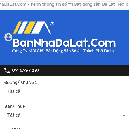
Com - Kênh thông tin số #1 Bất động sản Đà Lạt "Nơi bạn tìm 
0916.997.297
Đường/ Khu Vực
Tất cả
Bán/Thuê
Tất cả