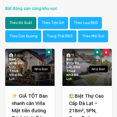
Bất động sản cùng khu vực
Theo Đề Xuất
Theo Tiện Ích
Theo Loại BĐS
Theo Con Đường
Trạng Thái BĐS
Theo Môi Giới
3
11
Bán
Bán
Villa Đà
Villa Đà
Lạt,
Lạt, Cho
Nhà Bán
Nhà Bán
Thuê
Thuê
Villa Đà
Nhà Đà
Lạt
Lạt
GIÁ TỐT Bán
Biệt Thự Cao
nhanh căn Villa
Cấp Đà Lạt –
Mặt tiền đường
218m², 5PN,