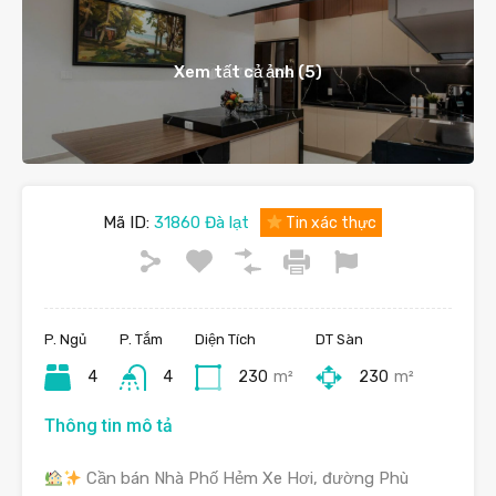
Xem tất cả ảnh (5)
Mã ID:
31860 Đà lạt
Tin xác thực
P. Ngủ
P. Tắm
Diện Tích
DT Sàn
4
4
230
m²
230
m²
Thông tin mô tả
Cần bán Nhà Phố Hẻm Xe Hơi, đường Phù