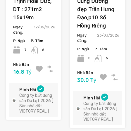
Trịnh Hoài Đức,
Cung Đường
DT : 271m2
đẹp Trần Hưng
15x19m
Đạo,p10 Sổ
Hồng Riêng
Ngày
12/06/2026
đăng:
Ngày
23/03/2026
đăng:
P. Ngủ
P. Tắm
P. Ngủ
P. Tắm
7
6
5
6
Nhà Bán
16.8 Tỷ
Nhà Bán
30.0 Tỷ
Minh Hải
Công ty bất động
Minh Hải
sản Đà Lạt 2026 [
Công ty bất động
Sàn nhà đất
sản Đà Lạt 2026 [
VICTORY REAL ]
Sàn nhà đất
VICTORY REAL ]