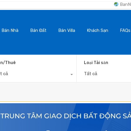
BanNhaDaLat.Com - Kê
Bán Nhà
Bán Đất
Bán Villa
Khách Sạn
FAQs
n/Thuê
Loại Tài sản
t cả
Tất cả