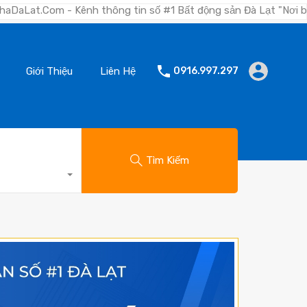
nh thông tin số #1 Bất động sản Đà Lạt "Nơi bạn tìm kiếm bất
Giới Thiệu
Liên Hệ
0916.997.297
Tìm Kiếm