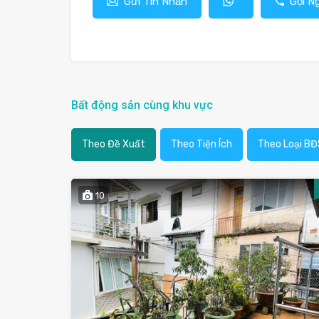
Gửi Tin Nhắn
Gọi N
Bất động sản cùng khu vực
Theo Đề Xuất
Theo Tiện Ích
Theo Loại BĐ
10