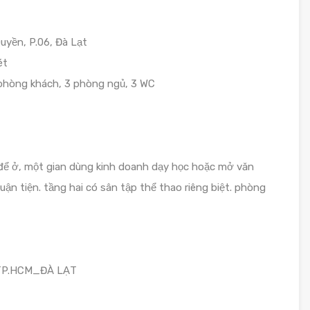
yền, P.06, Đà Lạt
ét
phòng khách, 3 phòng ngủ, 3 WC
n để ở, một gian dùng kinh doanh dạy học hoặc mở văn
n tiện. tầng hai có sân tập thể thao riêng biệt. phòng
 TP.HCM_ĐÀ LẠT