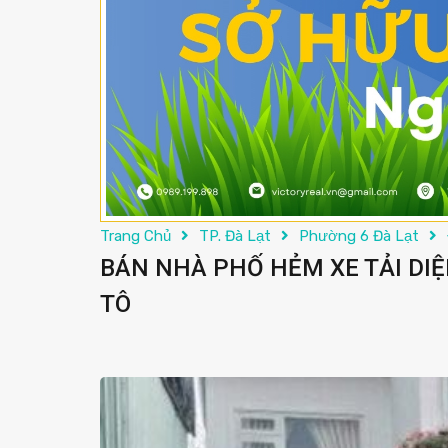
Trang Chủ
TP. Đà Lạt
Phường 6 Đà Lạt
BÁN NHÀ PHỐ HẺM XE TẢI DIỆN
TÔ