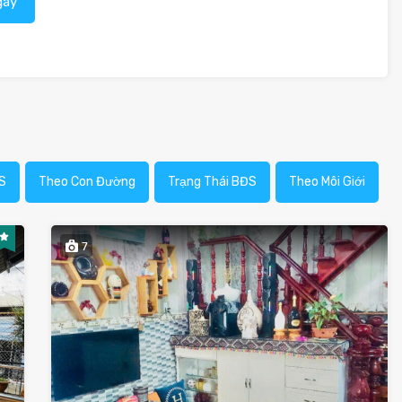
gay
S
Theo Con Đường
Trạng Thái BĐS
Theo Môi Giới
7