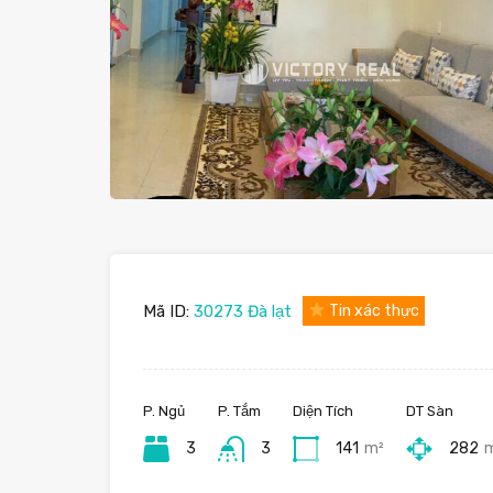
Mã ID:
30273 Đà lạt
Tin xác thực
P. Ngủ
P. Tắm
Diện Tích
DT Sàn
3
3
141
m²
282