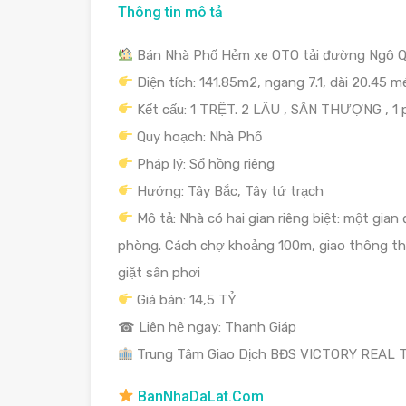
Thông tin mô tả
Bán Nhà Phố Hẻm xe OTO tải đường Ngô Qu
Diện tích: 141.85m2, ngang 7.1, dài 20.45 m
Kết cấu: 1 TRỆT. 2 LẦU , SÂN THƯỢNG , 1 
Quy hoạch: Nhà Phố
Pháp lý: Sổ hồng riêng
Hướng: Tây Bắc, Tây tứ trạch
Mô tả: Nhà có hai gian riêng biệt: một gia
phòng. Cách chợ khoảng 100m, giao thông thuậ
giặt sân phơi
Giá bán: 14,5 TỶ
☎ Liên hệ ngay: Thanh Giáp
Trung Tâm Giao Dịch BĐS VICTORY REAL
BanNhaDaLat.Com