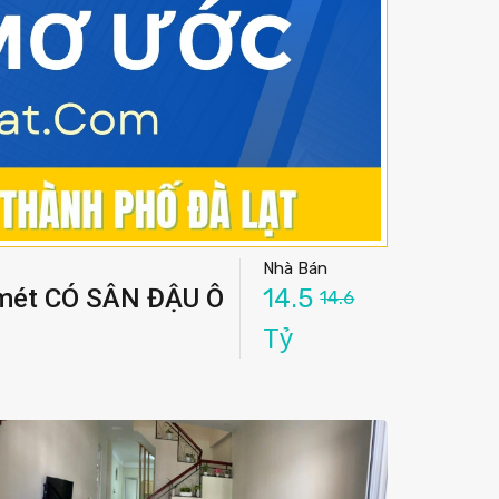
Nhà Bán
 mét CÓ SÂN ĐẬU Ô
14.5
14.6
Tỷ