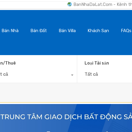
BanNhaDaLat.Com - Kênh thông tin số #1 Bất
Bán Nhà
Bán Đất
Bán Villa
Khách Sạn
FAQs
n/Thuê
Loại Tài sản
t cả
Tất cả