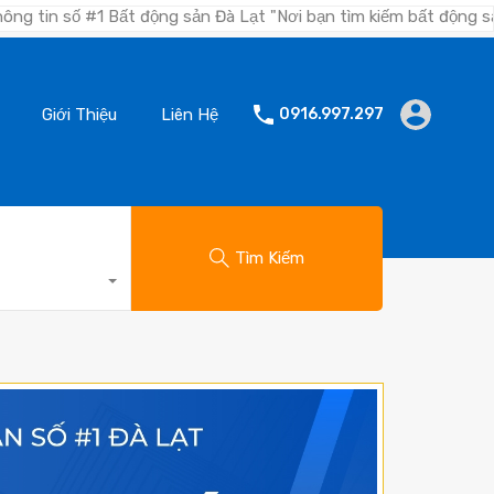
 động sản Đà Lạt "Nơi bạn tìm kiếm bất động sản nhanh chóng,
Giới Thiệu
Liên Hệ
0916.997.297
Tìm Kiếm