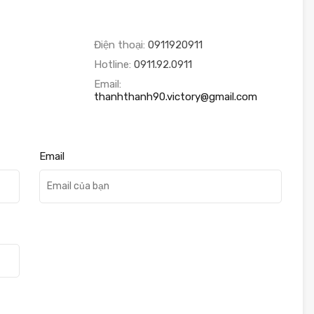
Điện thoại:
0911920911
Hotline:
0911.92.0911
Email:
thanhthanh90.victory@gmail.com
Email