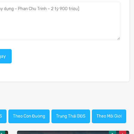
gay
S
Theo Con Đường
Trạng Thái BĐS
Theo Môi Giới