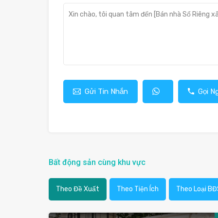
Gửi Tin Nhắn
Gọi N
Bất động sản cùng khu vực
Theo Đề Xuất
Theo Tiện Ích
Theo Loại BĐ