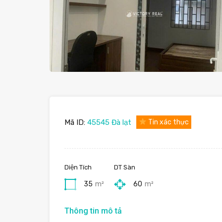
Mã ID:
45545 Đà lạt
Tin xác thực
Diện Tích
DT Sàn
35
m²
60
m²
Thông tin mô tả