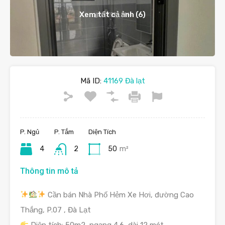
Xem tất cả ảnh (6)
Mã ID:
41169 Đà lạt
P. Ngủ
P. Tắm
Diện Tích
4
2
50
m²
Thông tin mô tả
Cần bán Nhà Phố Hẻm Xe Hơi, đường Cao
Thắng, P.07 , Đà Lạt
Diện tích: 50m2, ngang 4.6, dài 12 mét