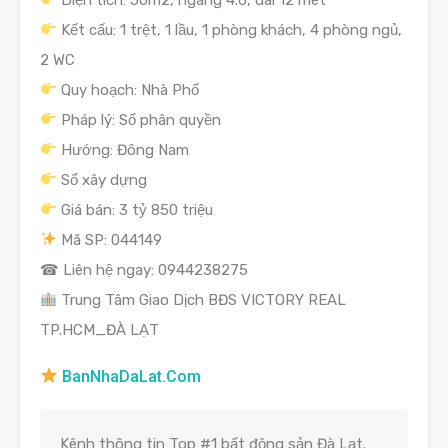
Kết cấu: 1 trệt, 1 lầu, 1 phòng khách, 4 phòng ngủ,
2 WC
Quy hoạch: Nhà Phố
Pháp lý: Sổ phân quyền
Hướng: Đông Nam
Sổ xây dựng
Giá bán: 3 tỷ 850 triệu
Mã SP: 044149
☎ Liên hệ ngay: 0944238275
Trung Tâm Giao Dịch BĐS VICTORY REAL
TP.HCM_ĐÀ LẠT
BanNhaDaLat.Com
Kênh thông tin Top #1 bất động sản Đà Lạt.