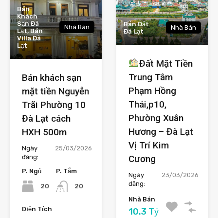
Bán
Khách
Sạn Đà
Bán Đất
Nhà Bán
Nhà Bán
Lạt, Bán
Đà Lạt
Villa Đà
Lạt
Đất Mặt Tiền
Trung Tâm
Bán khách sạn
Phạm Hồng
mặt tiền Nguyễn
Thái,p10,
Trãi Phường 10
Phường Xuân
Đà Lạt cách
Hương – Đà Lạt
HXH 500m
Vị Trí Kim
Ngày
25/03/2026
Cương
đăng:
P. Ngủ
P. Tắm
Ngày
23/03/2026
đăng:
20
20
Nhà Bán
Diện Tích
10.3 Tỷ