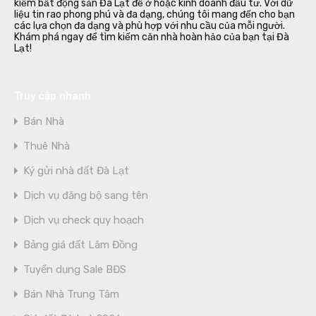
kiếm bất động sản Đà Lạt để ở hoặc kinh doanh đầu tư. Với dữ
liệu tin rao phong phú và đa dạng, chúng tôi mang đến cho bạn
các lựa chọn đa dạng và phù hợp với nhu cầu của mỗi người.
Khám phá ngay để tìm kiếm căn nhà hoàn hảo của bạn tại Đà
Lạt!
Truy cập nhanh
Bán Nhà
Thuê Nhà
Ký gửi nhà đất Đà Lạt
Dịch vụ đăng bộ sang tên
Dịch vụ check quy hoạch
Bảng giá đất Lâm Đồng
Tuyển dụng Sale BĐS
Bán Nhà Trung Tâm