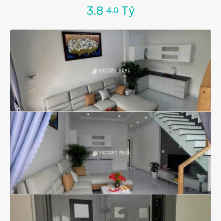
3.8
Tỷ
4.0