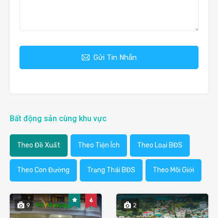
Gửi Tin Nhắn
Bất động sản cùng khu vực
Theo Đề Xuất
Theo Tiện Ích
Theo Loại BĐS
Theo Con Đường
Trạng Thái BĐS
Theo Môi Giới
9
2