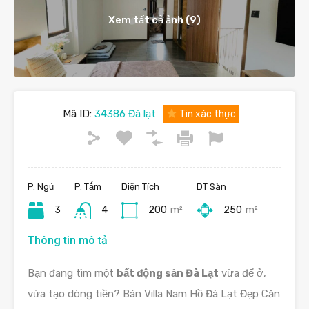
Xem tất cả ảnh (9)
Mã ID:
34386 Đà lạt
Tin xác thực
P. Ngủ
P. Tắm
Diện Tích
DT Sàn
3
4
200
m²
250
m²
Thông tin mô tả
Bạn đang tìm một
bất động sản Đà Lạt
vừa để ở,
vừa tạo dòng tiền? Bán Villa Nam Hồ Đà Lạt Đẹp Căn