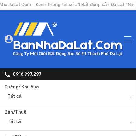
Com - Kênh thông tin số #1 Bất động sản Đà Lạt "Nơi bạn tìm 
0916.997.297
Đường/ Khu Vực
Tất cả
Bán/Thuê
Tất cả