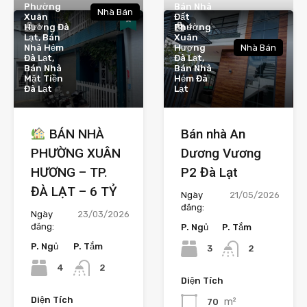
Phường
Bán Nhà
Nhà Bán
Xuân
Đất
1
4
Hương Đà
Phường
Lạt, Bán
Xuân
Nhà Hẻm
Hương
Nhà Bán
Đà Lạt,
Đà Lạt,
Bán Nhà
Bán Nhà
Mặt Tiền
Hẻm Đà
Đà Lạt
Lạt
BÁN NHÀ
Bán nhà An
PHƯỜNG XUÂN
Dương Vương
HƯƠNG – TP.
P2 Đà Lạt
ĐÀ LẠT – 6 TỶ
Ngày
21/05/2026
đăng:
Ngày
23/03/2026
đăng:
P. Ngủ
P. Tắm
P. Ngủ
P. Tắm
3
2
4
2
Diện Tích
Diện Tích
m²
70