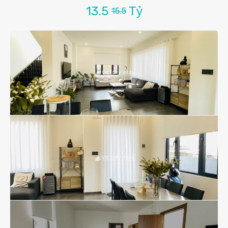
13.5
Tỷ
15.5