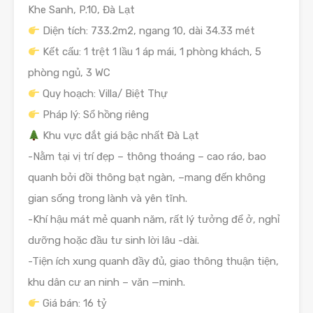
Khe Sanh, P.10, Đà Lạt
Diện tích: 733.2m2, ngang 10, dài 34.33 mét
Kết cấu: 1 trệt 1 lầu 1 áp mái, 1 phòng khách, 5
phòng ngủ, 3 WC
Quy hoạch: Villa/ Biệt Thự
Pháp lý: Sổ hồng riêng
Khu vực đắt giá bậc nhất Đà Lạt
-Nằm tại vị trí đẹp – thông thoáng – cao ráo, bao
quanh bởi đồi thông bạt ngàn, –mang đến không
gian sống trong lành và yên tĩnh.
-Khí hậu mát mẻ quanh năm, rất lý tưởng để ở, nghỉ
dưỡng hoặc đầu tư sinh lời lâu -dài.
-Tiện ích xung quanh đầy đủ, giao thông thuận tiện,
khu dân cư an ninh – văn —minh.
Giá bán: 16 tỷ