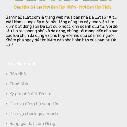
BanNhaDaLat.com là trang web mua bán nhà Đà Lạt số 1# tại
Việt Nam, cung cấp một nền tảng đáng tin cậy cho việc tìm
kiếm bất động sản Đà Lạt để ở hoặc kinh doanh đầu tư. Với dữ
liệu tin rao phong phú và đa dạng, chúng tôi mang đến cho bạn
các lựa chọn đa dạng và phù hợp với nhu cầu của mỗi người.
Khám phá ngay để tìm kiếm căn nhà hoàn hảo của bạn tại Đà
Lạt!
Truy cập nhanh
Bán Nhà
Thuê Nhà
Ký gửi nhà đất Đà Lạt
Dịch vụ đăng bộ sang tên
Dịch vụ check quy hoạch
Bảng giá đất Lâm Đồng