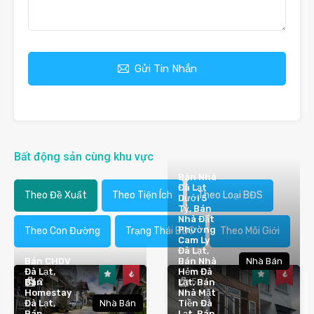
Gửi Tin Nhắn
Bất động sản cùng khu vực
Bán Nhà
Đà Lạt
Theo Đề Xuất
Theo Tiện Ích
Theo Loại BĐS
Dưới 5
Tỷ, Bán
Nhà Đất
Phường
Theo Con Đường
Trạng Thái BĐS
Theo Môi Giới
Cam Ly
Đà Lạt,
Bán CHDV
Bán Nhà
Nhà Bán
Đà Lạt,
Hẻm Đà
2
5
Bán
Lạt, Bán
Homestay
Nhà Mặt
Đà Lạt,
Nhà Bán
Tiền Đà
Bán
Lạt, Bán