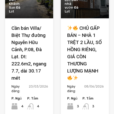
Khách
nhà
Sạn Đà
vườn Đà
Lạt
Lạt
Cần bán Villa/
CHỦ GẤP
Biệt Thự đường
BÁN – NHÀ 1
Nguyễn Hữu
TRỆT 2 LẦU, SỔ
Cảnh, P.08, Đà
HỒNG RIÊNG,
Lạt. Dt:
GIÁ CÒN
222.6m2, ngang
THƯƠNG
7.7, dài 30.17
LƯỢNG MẠNH
mét
Ngày
23/03/2026
Ngày
08/06/2026
đăng:
đăng:
P. Ngủ
P. Tắm
P. Ngủ
P. Tắm
4
3
4
3