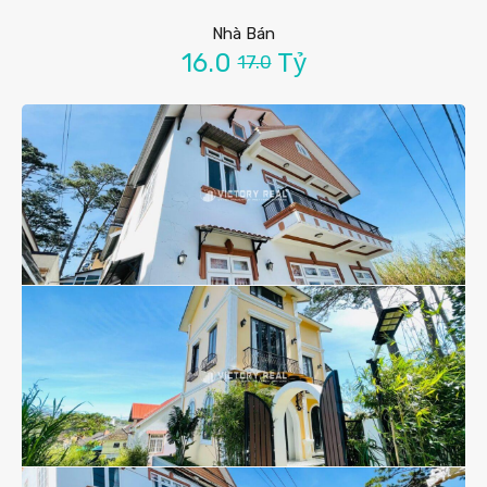
Nhà Bán
16.0
Tỷ
17.0