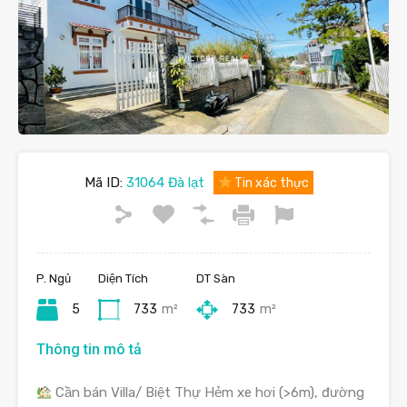
Mã ID:
31064 Đà lạt
Tin xác thực
P. Ngủ
Diện Tích
DT Sàn
5
733
m²
733
m²
Thông tin mô tả
Cần bán Villa/ Biệt Thự Hẻm xe hơi (>6m), đường