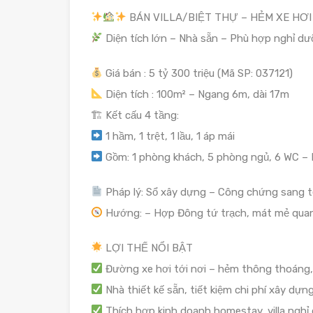
BÁN VILLA/BIỆT THỰ – HẺM XE HƠI 
Diện tích lớn – Nhà sẵn – Phù hợp nghỉ d
Giá bán : 5 tỷ 300 triệu (Mã SP: 037121)
Diện tích : 100m² – Ngang 6m, dài 17m
🏗 Kết cấu 4 tầng:
1 hầm, 1 trệt, 1 lầu, 1 áp mái
Gồm: 1 phòng khách, 5 phòng ngủ, 6 WC –
Pháp lý: Sổ xây dựng – Công chứng sang 
Hướng: – Hợp Đông tứ trạch, mát mẻ qua
LỢI THẾ NỔI BẬT
Đường xe hơi tới nơi – hẻm thông thoáng,
Nhà thiết kế sẵn, tiết kiệm chi phí xây dựn
Thích hợp kinh doanh homestay, villa nghỉ