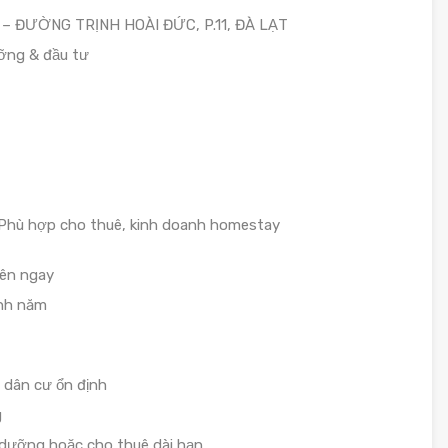
– ĐƯỜNG TRỊNH HOÀI ĐỨC, P.11, ĐÀ LẠT
ưỡng & đầu tư
 Phù hợp cho thuê, kinh doanh homestay
tên ngay
nh năm
 dân cư ổn định
g
 dưỡng hoặc cho thuê dài hạn