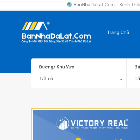
BanNhaDaLat.Com - Kênh thông tin số #1 Bất đ
Trang Chủ
Đường/ Khu Vực
Bá
Tất cả
Tấ