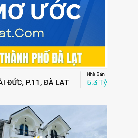
Nhà Bán
 ĐỨC, P.11, ĐÀ LẠT
5.3 Tỷ