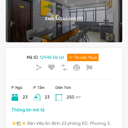
Xem tất cả ảnh (9)
Mã ID:
12948 Đà lạt
Tin xác thực
P. Ngủ
P. Tắm
Diện Tích
23
23
250
m²
Thông tin mô tả
Bán Villa An Bình 23 phòng KD, Phường 3,