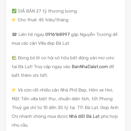
GIÁ BÁN 27 tỷ thương lượng
Cho thuê: 45 triệu/tháng
☎ Liên hệ ngay
0916168997
gặp Nguyễn Trường để
mua các căn Villa đẹp Đà Lạt
Đừng bỏ lỡ cơ hội sở hữu bất động sản mơ ước
tại Đà Lạt! Truy cập ngay vào
BanNhaDalat.com
để
biết thêm chi tiết.
Và còn rất nhiều căn Nhà Phố Đẹp, Hẻm xe Hơi,
Mặt Tiền villa biệt thự, chuẩn diện tích, tốt Phong
Thuỷ giá chỉ từ 10 đến 30 tỷ tại TP. Đà Lạt. Giúp Anh
Chị nhanh chóng mua được
Nhà đất Đà Lạt
phù hợp
nhu cầu.