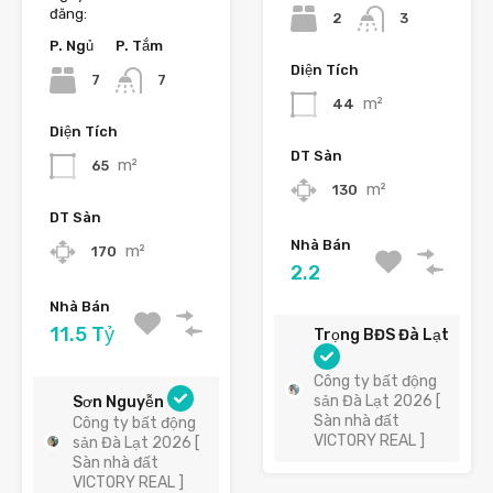
đăng:
2
3
P. Ngủ
P. Tắm
Diện Tích
7
7
m²
44
Diện Tích
DT Sàn
m²
65
m²
130
DT Sàn
Nhà Bán
m²
170
2.2
Nhà Bán
11.5 Tỷ
Trọng BĐS Đà Lạt
Công ty bất động
sản Đà Lạt 2026 [
Sơn Nguyễn
Sàn nhà đất
Công ty bất động
VICTORY REAL ]
sản Đà Lạt 2026 [
Sàn nhà đất
VICTORY REAL ]