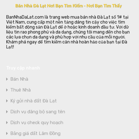
BanNhaDaLat.com là trang web mua bán nhà Đà Lạt số 1# tại
Việt Nam, cung cấp một nền tảng đáng tin cậy cho việc tìm
kiếm bất động sản Đà Lạt để ở hoặc kinh doanh đầu tư. Với dữ
liệu tin rao phong phú và đa dạng, chúng tôi mang đến cho bạn
các lựa chọn đa dạng và phù hợp với nhu cầu của mỗi người.
Khám phá ngay để tìm kiếm căn nhà hoàn hảo của bạn tại Đà
Lạt!
Truy cập nhanh
Bán Nhà
Thuê Nhà
Ký gửi nhà đất Đà Lạt
Dịch vụ đăng bộ sang tên
Dịch vụ check quy hoạch
Bảng giá đất Lâm Đồng