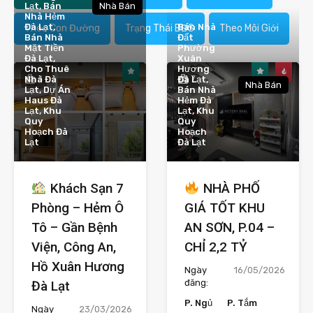
Lạt, Bán
Nhà Bán
Nhà Hẻm
Đà Lạt,
Bán Nhà
Theo Con Đường
Trạng Thái BĐS
Theo Môi Giới
Bán Nhà
Đất
Mặt Tiền
Phường
Đà Lạt,
Xuân
Cho Thuê
Hương
4
7
Nhà Đà
Đà Lạt,
Nhà Bán
Lạt, Dự Án
Bán Nhà
Haus Đà
Hẻm Đà
Lạt, Khu
Lạt, Khu
Quy
Quy
Hoạch Đà
Hoạch
Lạt
Đà Lạt
Khách Sạn 7
NHÀ PHỐ
Phòng – Hẻm Ô
GIÁ TỐT KHU
Tô – Gần Bệnh
AN SƠN, P.04 –
Viện, Công An,
CHỈ 2,2 TỶ
Hồ Xuân Hương
Ngày
16/05/2026
đăng:
Đà Lạt
P. Ngủ
P. Tắm
Ngày
23/03/2026