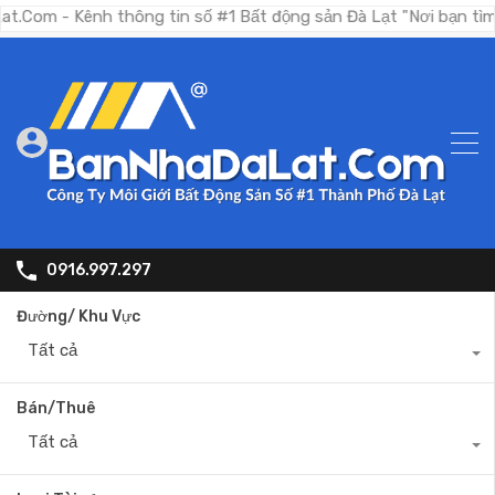
 Kênh thông tin số #1 Bất động sản Đà Lạt "Nơi bạn tìm kiếm 
0916.997.297
Đường/ Khu Vực
Tất cả
Bán/Thuê
Tất cả