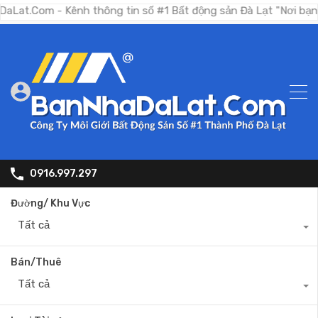
 - Kênh thông tin số #1 Bất động sản Đà Lạt "Nơi bạn tìm kiếm
0916.997.297
Đường/ Khu Vực
Tất cả
Bán/Thuê
Tất cả