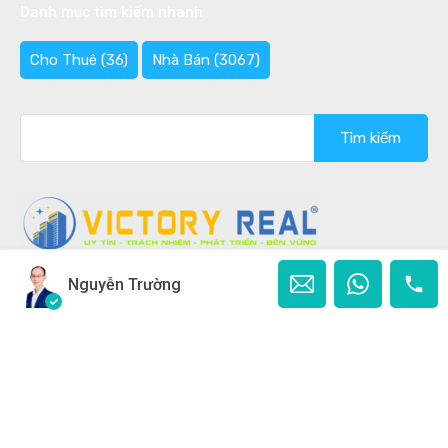
Danh mục tìm kiếm nhanh
Cho Thuê
(36)
Nhà Bán
(3067)
Tìm
kiếm
cho:
Nguyễn Trường
Copyright © 2020 - 2026 Bán nhà Đà Lạt Ghi rõ nguồn
"Bannhadalat.Com" khi phát hành lại thông tin từ website
này.
Designed by
Ban Nha Da Lat