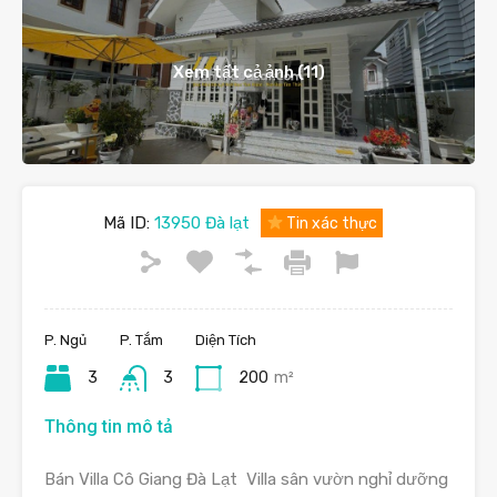
Xem tất cả ảnh (11)
Mã ID:
13950 Đà lạt
Tin xác thực
P. Ngủ
P. Tắm
Diện Tích
3
3
200
m²
Thông tin mô tả
Bán Villa Cô Giang Đà Lạt Villa sân vườn nghỉ dưỡng