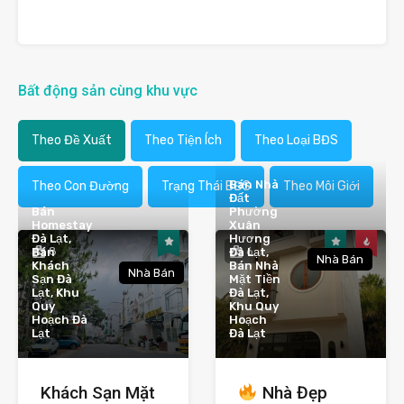
Bất động sản cùng khu vực
Theo Đề Xuất
Theo Tiện Ích
Theo Loại BĐS
Bán Nhà
Theo Con Đường
Trạng Thái BĐS
Theo Môi Giới
Đất
Bán
Phường
Homestay
Xuân
Đà Lạt,
Hương
8
6
Bán
Đà Lạt,
Nhà Bán
Khách
Bán Nhà
Nhà Bán
Sạn Đà
Mặt Tiền
Lạt, Khu
Đà Lạt,
Quy
Khu Quy
Hoạch Đà
Hoạch
Lạt
Đà Lạt
Khách Sạn Mặt
Nhà Đẹp