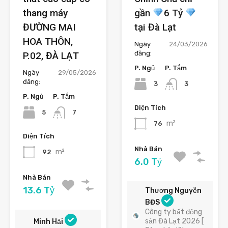
thang máy
gần
6 Tỷ
ĐƯỜNG MAI
tại Đà Lạt
HOA THÔN,
Ngày
24/03/2026
đăng:
P.02, ĐÀ LẠT
P. Ngủ
P. Tắm
Ngày
29/05/2026
đăng:
3
3
P. Ngủ
P. Tắm
Diện Tích
5
7
m²
76
Diện Tích
Nhà Bán
m²
92
6.0 Tỷ
Nhà Bán
13.6 Tỷ
Thương Nguyễn
BĐS
Công ty bất động
sản Đà Lạt 2026 [
Minh Hải