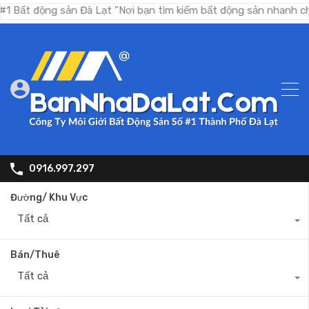
ộng sản Đà Lạt "Nơi bạn tìm kiếm bất động sản nhanh chóng, Nơ
0916.997.297
Đường/ Khu Vực
Tất cả
Bán/Thuê
Tất cả