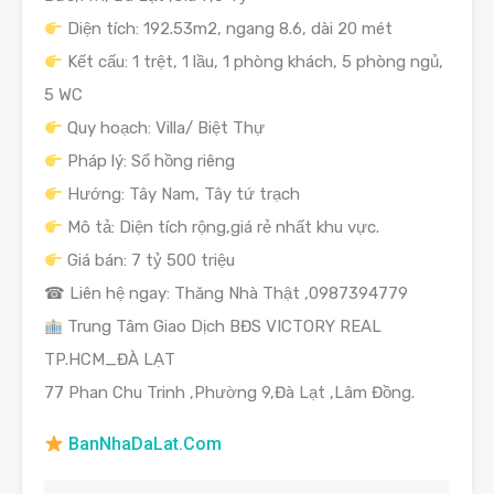
Diện tích: 192.53m2, ngang 8.6, dài 20 mét
Kết cấu: 1 trệt, 1 lầu, 1 phòng khách, 5 phòng ngủ,
5 WC
Quy hoạch: Villa/ Biệt Thự
Pháp lý: Sổ hồng riêng
Hướng: Tây Nam, Tây tứ trạch
Mô tả: Diện tích rộng,giá rẻ nhất khu vực.
Giá bán: 7 tỷ 500 triệu
☎ Liên hệ ngay: Thăng Nhà Thật ,0987394779
Trung Tâm Giao Dịch BĐS VICTORY REAL
TP.HCM_ĐÀ LẠT
77 Phan Chu Trinh ,Phường 9,Đà Lạt ,Lâm Đồng.
BanNhaDaLat.Com