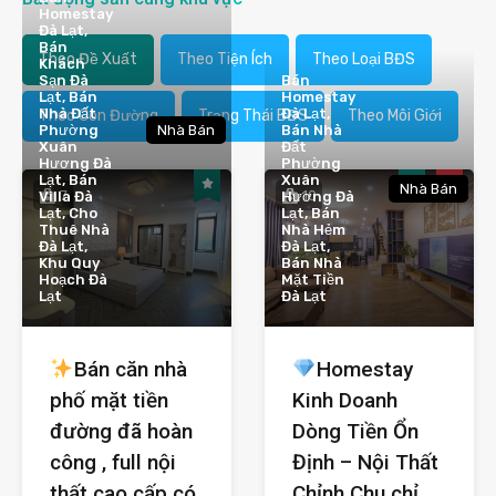
Homestay
Đà Lạt,
Bán
Theo Đề Xuất
Theo Tiện Ích
Theo Loại BĐS
Khách
Sạn Đà
Bán
Lạt, Bán
Homestay
Nhà Đất
Đà Lạt,
Theo Con Đường
Trạng Thái BĐS
Theo Môi Giới
Phường
Nhà Bán
Bán Nhà
Xuân
Đất
Hương Đà
Phường
Lạt, Bán
Xuân
Nhà Bán
7
10
Villa Đà
Hương Đà
Lạt, Cho
Lạt, Bán
Thuê Nhà
Nhà Hẻm
Đà Lạt,
Đà Lạt,
Khu Quy
Bán Nhà
Hoạch Đà
Mặt Tiền
Lạt
Đà Lạt
Bán căn nhà
Homestay
phố mặt tiền
Kinh Doanh
đường đã hoàn
Dòng Tiền Ổn
công , full nội
Định – Nội Thất
thất cao cấp có
Chỉnh Chu chỉ