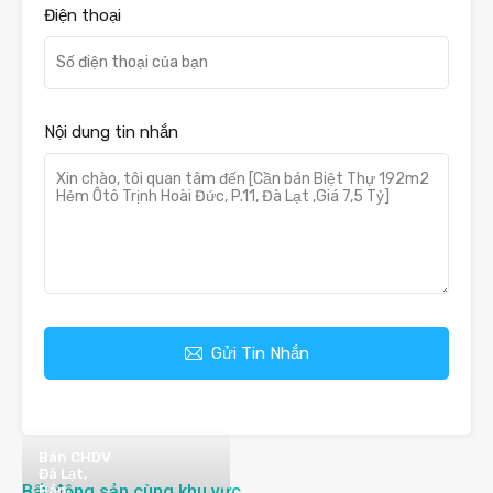
Điện thoại
Nội dung tin nhắn
Gửi Tin Nhắn
Bán CHDV
Đà Lạt,
Bất động sản cùng khu vực
Bán