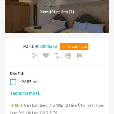
Xem tất cả ảnh (7)
Mã ID:
40000 Đà lạt
Tin xác thực
Diện Tích
192.53
m²
Thông tin mô tả
Cần bán Biệt Thự 192m2 Hẻm Ôtô Trịnh Hoài
Đức,P.11, Đà Lạt ,Giá 7,5 Tỷ