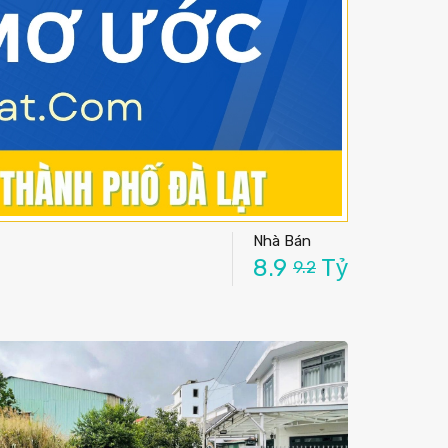
Nhà Bán
8.9
Tỷ
9.2