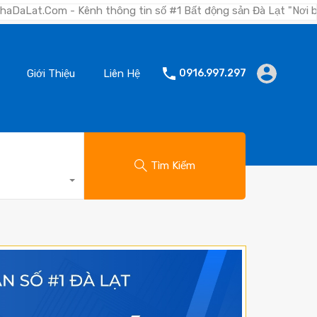
nh thông tin số #1 Bất động sản Đà Lạt "Nơi bạn tìm kiếm bất 
Giới Thiệu
Liên Hệ
0916.997.297
Tìm Kiếm