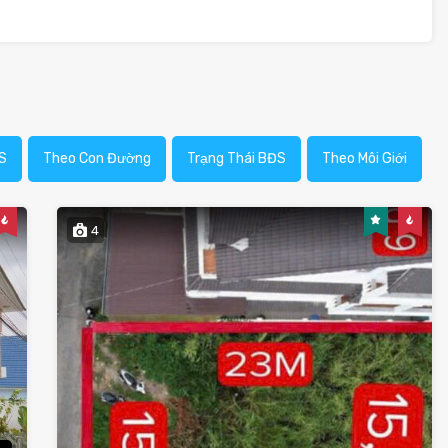
S
Theo Con Đường
Trạng Thái BĐS
Theo Môi Giới
4