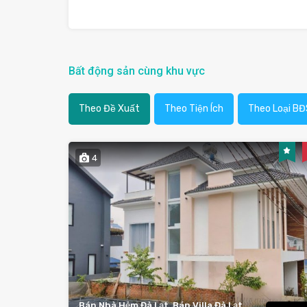
Bất động sản cùng khu vực
Theo Đề Xuất
Theo Tiện Ích
Theo Loại BĐ
4
Bán Nhà Hẻm Đà Lạt, Bán Villa Đà Lạt,