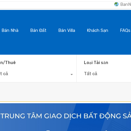
BanNhaDaLat.Com - Kê
Bán Nhà
Bán Đất
Bán Villa
Khách Sạn
FAQs
n/Thuê
Loại Tài sản
t cả
Tất cả