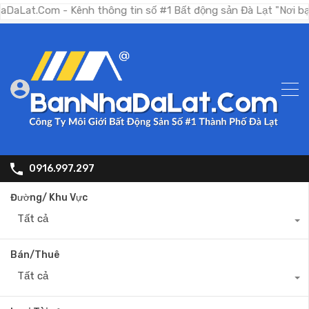
om - Kênh thông tin số #1 Bất động sản Đà Lạt "Nơi bạn tìm ki
0916.997.297
Đường/ Khu Vực
Tất cả
Bán/Thuê
Tất cả