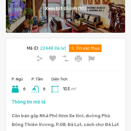
Xem tất cả ảnh (10)
Mã ID:
22448 Đà lạt
Tin xác thực
P. Ngủ
P. Tắm
Diện Tích
6
6
103
m²
Thông tin mô tả
Cần bán gấp Nhà Phố Hẻm Xe Hơi, đường Phù
Đổng Thiên Vương, P.08, Đà Lạt, cách chợ Đà Lạt