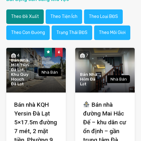
Theo Đề Xuất
Theo Tiện Ích
Theo Loại BĐS
Theo Con Đường
Trạng Thái BĐS
Theo Môi Giới
4
7
Bán Nhà
Mặt Tiền
Đà Lạt,
Nhà Bán
Khu Quy
Bán Nhà
Hoạch
Hẻm Đà
Nhà Bán
Đà Lạt
Lạt
Bán nhà KQH
Bán nhà
Yersin Đà Lạt
đường Mai Hắc
5×17.5m đường
Đế – khu dân cư
7 mét, 2 mặt
ổn định – gần
tiền, Phường 9,
trung tâm Đà