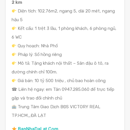
2 km
Diện tích: 102.76m2, ngang 5, dài 20 mét, ngang
hậu 5
Kết cấu: 1 trệt 3 lầu, 1 phòng khách, 6 phòng ngủ,
6 WC
Quy hoạch: Nhà Phố
Pháp lý: Sổ hồng riêng
Mô tả: Tặng khách nội thất – Sân đậu ô tô, ra
đường chính chỉ 100m.
Giá bán: 10 tỷ 500 triệu , chủ bao hoàn công
☎ Liên hệ ngay: em Tân 0947.285.060 để trực tiếp
gặp và trao đổi chính chủ
Trung Tâm Giao Dịch BĐS VICTORY REAL
TP.HCM_ĐÀ LẠT
BanNhaDaLat.Com