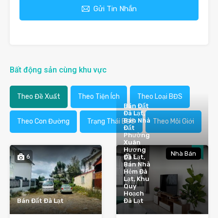
Gửi Tin Nhắn
Bất động sản cùng khu vực
Theo Đề Xuất
Theo Tiện Ích
Theo Loại BĐS
Bán Đất
Đà Lạt,
Bán Nhà
Theo Con Đường
Trạng Thái BĐS
Theo Môi Giới
Đất
Phường
Xuân
Hương
Nhà Bán
6
5
Đà Lạt,
Bán Nhà
Hẻm Đà
Lạt, Khu
Quy
Hoạch
Bán Đất Đà Lạt
Đà Lạt