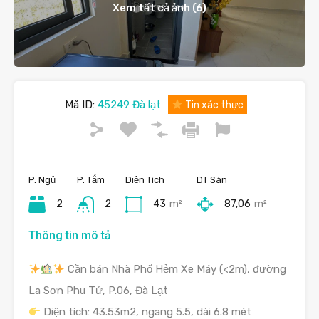
Xem tất cả ảnh (6)
Mã ID:
45249 Đà lạt
Tin xác thực
P. Ngủ
P. Tắm
Diện Tích
DT Sàn
2
2
43
m²
87,06
m²
Thông tin mô tả
Cần bán Nhà Phố Hẻm Xe Máy (<2m), đường
La Sơn Phu Tử, P.06, Đà Lạt
Diện tích: 43.53m2, ngang 5.5, dài 6.8 mét