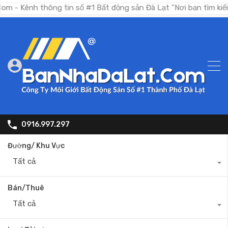
h thông tin số #1 Bất động sản Đà Lạt "Nơi bạn tìm kiếm bất đ
0916.997.297
Đường/ Khu Vực
Tất cả
Bán/Thuê
Tất cả