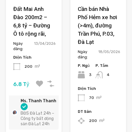
Đất Mai Anh
Cần bán Nhà
Đào 200m2 –
Phố Hẻm xe hơi
6,8 tỷ – Đường
(>4m), đường
Ô tô rộng rãi,
Trần Phú, P.03,
Đà Lạt
Ngày
13/04/2026
đăng:
Ngày
18/05/2026
đăng:
Diện Tích
P. Ngủ
P. Tắm
m²
200
3
4
6.8 Tỷ
Diện Tích
m²
70
Ms. Thanh Thanh
DT Sàn
BĐS Đà Lạt 24h –
Công ty bất động
m²
200
sản Đà Lạt 24h