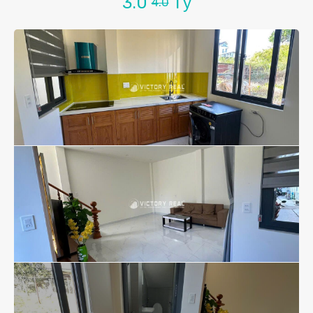
3.0
Tỷ
4.0