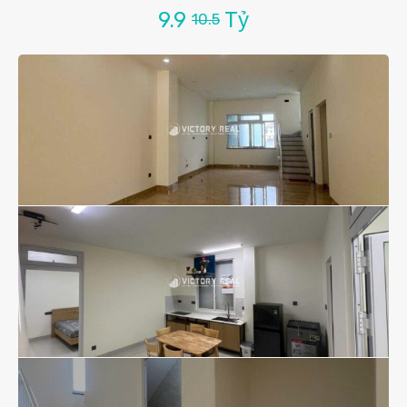
9.9
Tỷ
10.5