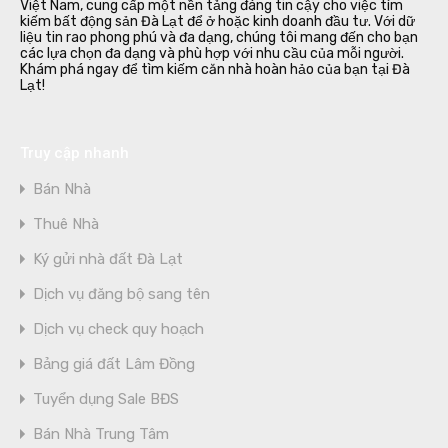
Việt Nam, cung cấp một nền tảng đáng tin cậy cho việc tìm
kiếm bất động sản Đà Lạt để ở hoặc kinh doanh đầu tư. Với dữ
liệu tin rao phong phú và đa dạng, chúng tôi mang đến cho bạn
các lựa chọn đa dạng và phù hợp với nhu cầu của mỗi người.
Khám phá ngay để tìm kiếm căn nhà hoàn hảo của bạn tại Đà
Lạt!
Truy cập nhanh
Bán Nhà
Thuê Nhà
Ký gửi nhà đất Đà Lạt
Dịch vụ đăng bộ sang tên
Dịch vụ check quy hoạch
Bảng giá đất Lâm Đồng
Tuyển dụng Sale BĐS
Bán Nhà Trung Tâm