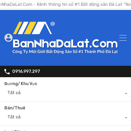
t.Com - Kênh thông tin số #1 Bất động sản Đà Lạt "Nơi bạn tìm
0916.997.297
Đường/ Khu Vực
Tất cả
Bán/Thuê
Tất cả