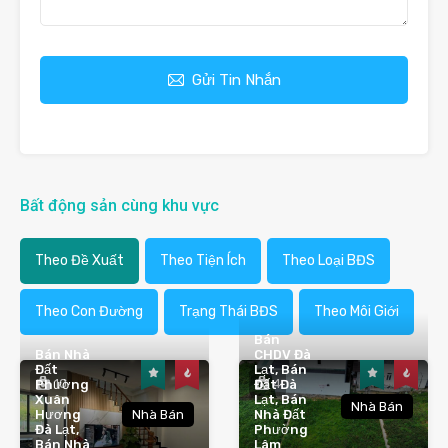
Gửi Tin Nhắn
Bất động sản cùng khu vực
Theo Đề Xuất
Theo Tiện Ích
Theo Loại BĐS
Theo Con Đường
Trạng Thái BĐS
Theo Môi Giới
Bán
Bán Nhà
CHDV Đà
Đất
Lạt, Bán
10
4
Phường
Đất Đà
Xuân
Lạt, Bán
Nhà Bán
Hương
Nhà Bán
Nhà Đất
Đà Lạt,
Phường
Bán Nhà
Lâm