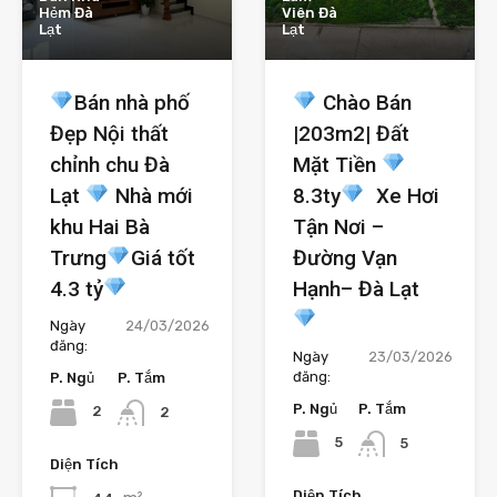
Hẻm Đà
Viên Đà
Lạt
Lạt
Bán nhà phố
Chào Bán
Đẹp Nội thất
|203m2| Đất
chỉnh chu Đà
Mặt Tiền
Lạt
Nhà mới
8.3ty
Xe Hơi
khu Hai Bà
Tận Nơi –
Trưng
Giá tốt
Đường Vạn
4.3 tỷ
Hạnh– Đà Lạt
Ngày
24/03/2026
đăng:
Ngày
23/03/2026
đăng:
P. Ngủ
P. Tắm
P. Ngủ
P. Tắm
2
2
5
5
Diện Tích
Diện Tích