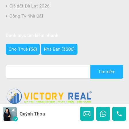
Giá đất Đà Lạt 2026
Công Ty Nhà Đất
Danh mục tìm kiếm nhanh
Cho Thuê
(36)
Nhà Bán
(3086)
Tìm
kiếm
cho:
Quỳnh Thoa
Copyright © 2020 - 2026 Bán nhà Đà Lạt Ghi rõ nguồn
"Bannhadalat.Com" khi phát hành lại thông tin từ website