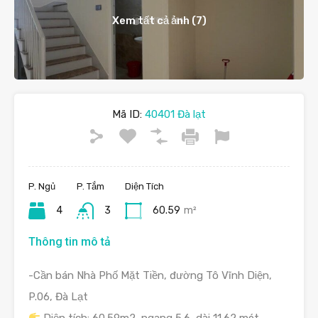
Xem tất cả ảnh (7)
Mã ID:
40401 Đà lạt
P. Ngủ
P. Tắm
Diện Tích
4
3
60.59
m²
Thông tin mô tả
-Cần bán Nhà Phố Mặt Tiền, đường Tô Vĩnh Diện,
P.06, Đà Lạt
Diện tích: 60.59m2, ngang 5.6, dài 11.62 mét