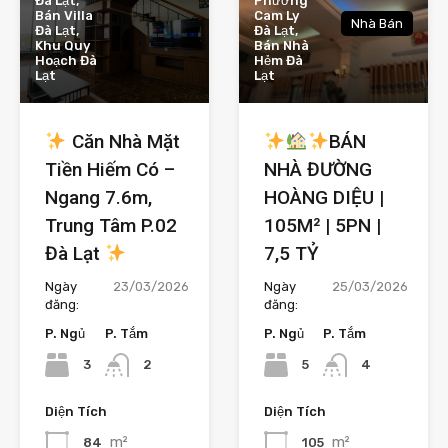
Đà Lạt,
Phường
Bán Villa
Cam Ly
Nhà Bán
Đà Lạt,
Đà Lạt,
Khu Quy
Bán Nhà
Hoạch Đà
Hẻm Đà
Lạt
Lạt
Căn Nhà Mặt
BÁN
Tiền Hiếm Có –
NHÀ ĐƯỜNG
Ngang 7.6m,
HOÀNG DIỆU |
Trung Tâm P.02
105M² | 5PN |
Đà Lạt
7,5 TỶ
Ngày
23/03/2026
Ngày
25/03/2026
đăng:
đăng:
P. Ngủ
P. Tắm
P. Ngủ
P. Tắm
3
5
2
4
Diện Tích
Diện Tích
m²
m²
84
105