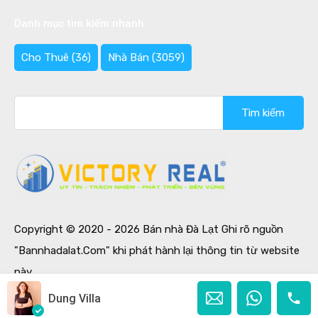
Danh mục tìm kiếm nhanh
Cho Thuê
(36)
Nhà Bán
(3059)
Tìm
kiếm
cho:
Copyright © 2020 - 2026 Bán nhà Đà Lạt Ghi rõ nguồn
"Bannhadalat.Com" khi phát hành lại thông tin từ website
này.
Designed by
Ban Nha Da Lat
Dung Villa