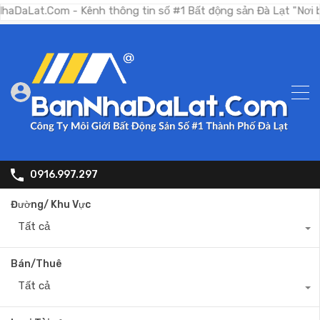
Com - Kênh thông tin số #1 Bất động sản Đà Lạt "Nơi bạn tìm k
0916.997.297
Đường/ Khu Vực
Tất cả
Bán/Thuê
Tất cả