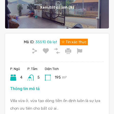
Xem tất cả ảnh (9)
Mã ID:
35510 Đà lạt
Tin xác thực
P. Ngủ
P. Tắm
Diện Tích
4
5
195
m²
Thông tin mô tả
Villa vừa ở, vừa tạo dòng tiền ổn định luôn là sự lựa
chọn ưu tiên cho bất cứ ai .