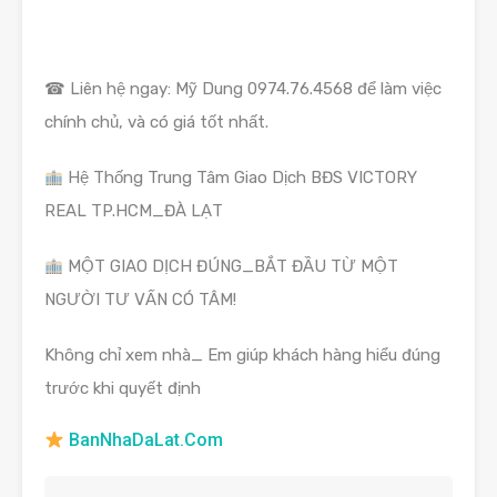
☎ Liên hệ ngay: Mỹ Dung 0974.76.4568 để làm việc
chính chủ, và có giá tốt nhất.
Hệ Thống Trung Tâm Giao Dịch BĐS VICTORY
REAL TP.HCM_ĐÀ LẠT
MỘT GIAO DỊCH ĐÚNG_BẮT ĐẦU TỪ MỘT
NGƯỜI TƯ VẤN CÓ TÂM!
Không chỉ xem nhà_ Em giúp khách hàng hiểu đúng
trước khi quyết định
BanNhaDaLat.Com