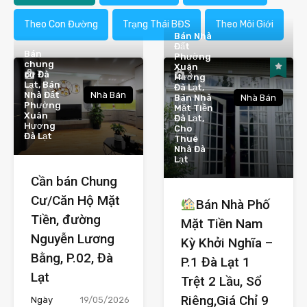
Theo Con Đường
Trạng Thái BĐS
Theo Môi Giới
Bán Nhà
Đất
Bán
Phường
chung
Xuân
7
3
cư Đà
Hương
Lạt, Bán
Đà Lạt,
Nhà Đất
Nhà Bán
Bán Nhà
Nhà Bán
Phường
Mặt Tiền
Xuân
Đà Lạt,
Hương
Cho
Đà Lạt
Thuê
Nhà Đà
Lạt
Cần bán Chung
Cư/Căn Hộ Mặt
Bán Nhà Phố
Tiền, đường
Mặt Tiền Nam
Nguyễn Lương
Kỳ Khởi Nghĩa –
Bằng, P.02, Đà
P.1 Đà Lạt 1
Lạt
Trệt 2 Lầu, Sổ
Riêng,Giá Chỉ 9
Ngày
19/05/2026