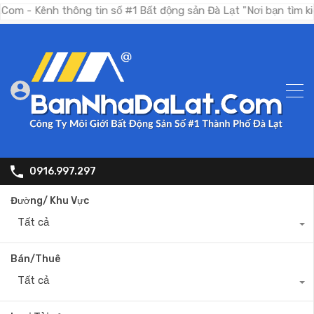
nh thông tin số #1 Bất động sản Đà Lạt "Nơi bạn tìm kiếm bất 
0916.997.297
Đường/ Khu Vực
Tất cả
Bán/Thuê
Tất cả