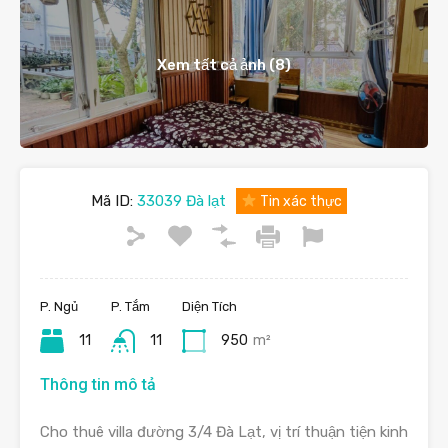
Xem tất cả ảnh (8)
Mã ID:
33039 Đà lạt
Tin xác thực
P. Ngủ
P. Tắm
Diện Tích
11
11
950
m²
Thông tin mô tả
Cho thuê villa đường 3/4 Đà Lạt, vị trí thuận tiện kinh