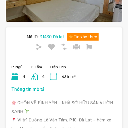
Mã ID:
31430 Đà lạt
Tin xác thực
P. Ngủ
P. Tắm
Diện Tích
4
4
335
m²
Thông tin mô tả
CHỐN VỀ BÌNH YÊN – NHÀ SỞ HỮU SÂN VƯỜN
XANH
Vị trí: Đường Lê Văn Tám, P.10, Đà Lạt – hẻm xe