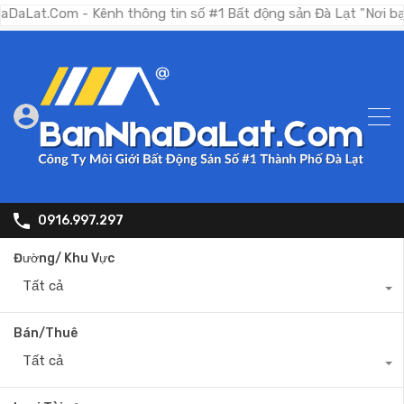
om - Kênh thông tin số #1 Bất động sản Đà Lạt "Nơi bạn tìm ki
0916.997.297
Đường/ Khu Vực
Tất cả
Bán/Thuê
Tất cả