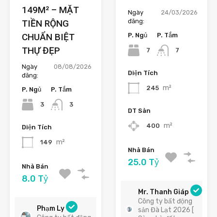
149M² – MẶT
Ngày
24/03/2026
đăng:
TIỀN RỘNG
CHUẨN BIỆT
P. Ngủ
P. Tắm
THỰ ĐẸP
7
7
Ngày
08/08/2026
Diện Tích
đăng:
m²
245
P. Ngủ
P. Tắm
3
3
DT Sàn
m²
400
Diện Tích
m²
149
Nhà Bán
25.0 Tỷ
Nhà Bán
8.0 Tỷ
Mr. Thanh Giáp
Công ty bất động
Phạm Ly
sản Đà Lạt 2026 [