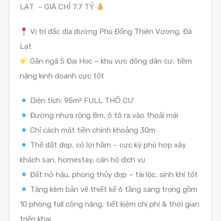
LẠT – GIÁ CHỈ 7.7 TỶ
Vị trí đắc địa đường Phù Đổng Thiên Vương, Đà
Lạt
Gần ngã 5 Đại Học – khu vực đông dân cư, tiềm
năng kinh doanh cực tốt
Diện tích: 95m² FULL THỔ CƯ
Đường nhựa rộng 8m, ô tô ra vào thoải mái
Chỉ cách mặt tiền chính khoảng 30m
Thế đất đẹp, có lợi hầm – cực kỳ phù hợp xây
khách sạn, homestay, căn hộ dịch vụ
Đất nở hậu, phong thủy đẹp – tài lộc, sinh khí tốt
Tặng kèm bản vẽ thiết kế 6 tầng sang trọng gồm
10 phòng full công năng, tiết kiệm chi phí & thời gian
triển khai