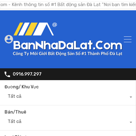
h thông tin số #1 Bất động sản Đà Lạt "Nơi bạn tìm kiếm bất đ
0916.997.297
Đường/ Khu Vực
Tất cả
Bán/Thuê
Tất cả