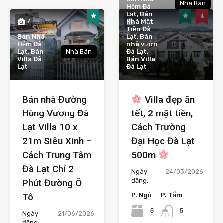
Nhà Bán
Hẻm Đà
Lạt, Bán
7
5
Nhà Mặt
Tiền Đà
Bán Nhà
Lạt, Bán
Hẻm Đà
nhà vườn
Lạt, Bán
Nhà Bán
Đà Lạt,
Villa Đà
Bán Villa
Lạt
Đà Lạt
Bán nhà Đường
Villa đẹp ăn
Hùng Vương Đà
tết, 2 mặt tiền,
Lạt Villa 10 x
Cách Trường
21m Siêu Xinh –
Đại Học Đà Lạt
Cách Trung Tâm
500m
Đà Lạt Chỉ 2
Ngày
24/03/2026
đăng:
Phút Đường Ô
Tô
P. Ngủ
P. Tắm
5
5
Ngày
21/06/2026
đăng: