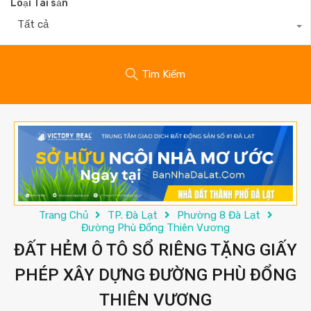
Loại Tài sản
Tất cả
Tìm Kiếm
Trang Chủ
TP. Đà Lạt
Phường 8 Đà Lạt
Đường Phù Đổng Thiên Vương
ĐẤT HẺM Ô TÔ SỔ RIÊNG TẶNG GIẤY
PHÉP XÂY DỰNG ĐƯỜNG PHÙ ĐỔNG
THIÊN VƯƠNG