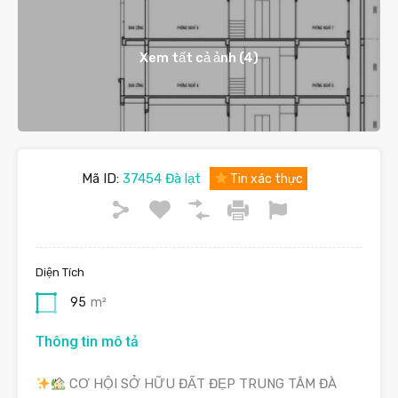
Xem tất cả ảnh (4)
Mã ID:
37454 Đà lạt
Tin xác thực
Diện Tích
95
m²
Thông tin mô tả
CƠ HỘI SỞ HỮU ĐẤT ĐẸP TRUNG TÂM ĐÀ