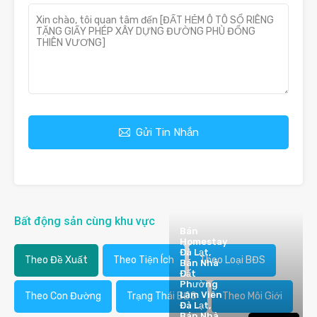
Gửi Tin Nhắn
Bất động sản cùng khu vực
Bán
Homestay
Đà Lạt,
Theo Đề Xuất
Theo Tiện Ích
Theo Loại BĐS
Bán Nhà
Đất
Phường
Lâm Viên
Theo Con Đường
Trạng Thái BĐS
Theo Môi Giới
Đà Lạt,
Bán Nhà