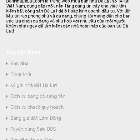
BanNhaDaLat.com là trang web mua bán nhà Đà Lạt số 1# tại
Việt Nam, cung cấp một nền tảng đáng tin cậy cho việc tìm
kiếm bất động sản Đà Lạt để ở hoặc kinh doanh đầu tư. Với dữ
liệu tin rao phong phú và đa dạng, chúng tôi mang đến cho bạn
các lựa chọn đa dạng và phù hợp với nhu cầu của mỗi người.
Khám phá ngay để tìm kiếm căn nhà hoàn hảo của bạn tại Đà
Lạt!
Truy cập nhanh
Bán Nhà
Thuê Nhà
Ký gửi nhà đất Đà Lạt
Dịch vụ đăng bộ sang tên
Dịch vụ check quy hoạch
Bảng giá đất Lâm Đồng
Tuyển dụng Sale BĐS