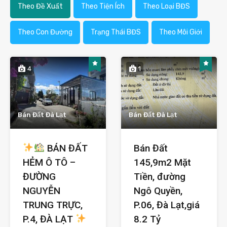
Theo Đề Xuất
Theo Tiện Ích
Theo Loại BĐS
Theo Con Đường
Trạng Thái BĐS
Theo Môi Giới
4
1
Bán Đất Đà Lạt
Bán Đất Đà Lạt
BÁN ĐẤT
Bán Đất
HẺM Ô TÔ –
145,9m2 Mặt
ĐƯỜNG
Tiền, đường
NGUYỄN
Ngô Quyền,
TRUNG TRỰC,
P.06, Đà Lạt,giá
P.4, ĐÀ LẠT
8.2 Tỷ