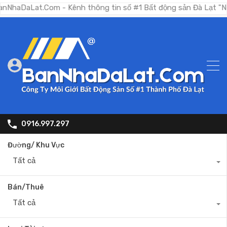
Lat.Com - Kênh thông tin số #1 Bất động sản Đà Lạt "Nơi bạn 
0916.997.297
Đường/ Khu Vực
Tất cả
Bán/Thuê
Tất cả