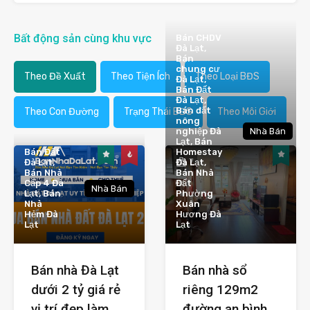
Bất động sản cùng khu vực
Bán CHDV
Đà Lạt,
Bán
chung cư
Theo Đề Xuất
Theo Tiện Ích
Theo Loại BĐS
Đà Lạt,
Bán Đất
Đà Lạt,
Bán đất
Theo Con Đường
Trạng Thái BĐS
Theo Môi Giới
nông
nghiệp Đà
Nhà Bán
Lạt, Bán
Bán Đất
Homestay
7
Đà Lạt,
Đà Lạt,
Bán Nhà
Bán Nhà
Cấp 4 Đà
Đất
Nhà Bán
Lạt, Bán
Phường
Nhà
Xuân
Hẻm Đà
Hương Đà
Lạt
Lạt
Bán nhà Đà Lạt
Bán nhà sổ
dưới 2 tỷ giá rẻ
riêng 129m2
vị trí đẹp làm
đường an bình