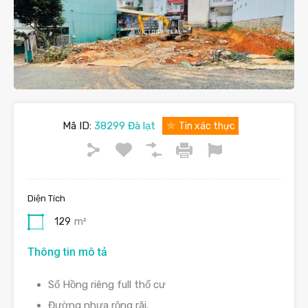
Mã ID:
38299 Đà lạt
Tin xác thực
Diện Tích
129
m²
Thông tin mô tả
Sổ Hồng riêng full thổ cư
Đường nhựa rộng rãi.