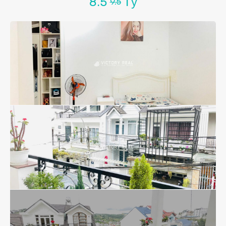
8.5
Tỷ
9.5