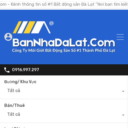
thông tin số #1 Bất động sản Đà Lạt "Nơi bạn tìm kiếm bất độ
0916.997.297
Đường/ Khu Vực
Tất cả
Bán/Thuê
Tất cả