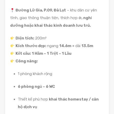
Đường Lữ Gia, P.09, Đà Lạt
– khu dân cư yên
tĩnh, giao thông thuận tiện, thích hợp
ở, nghỉ
dưỡng hoặc khai thác kinh doanh lưu trú.
Diện tích:
200m²
Kích thước đẹp:
ngang
14.6m
× dài
13.5m
Kết cấu:
1 Hầm – 1 Trệt – 1 Lầu
Công năng:
1 phòng khách rộng
6 phòng ngủ – 6 WC
Thiết kế phù hợp
khai thác homestay / căn
hộ dịch vụ