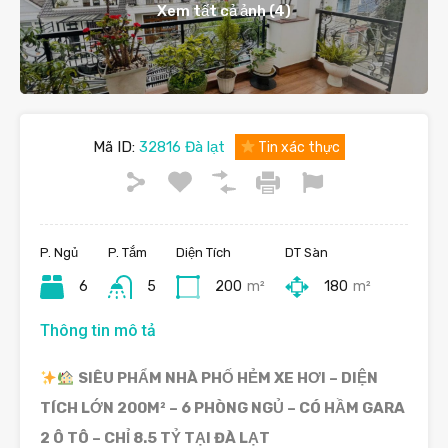
Xem tất cả ảnh (4)
Mã ID:
32816 Đà lạt
Tin xác thực
P. Ngủ
P. Tắm
Diện Tích
DT Sàn
6
5
200
m²
180
m²
Thông tin mô tả
SIÊU PHẨM NHÀ PHỐ HẺM XE HƠI – DIỆN
TÍCH LỚN 200M² – 6 PHÒNG NGỦ – CÓ HẦM GARA
2 Ô TÔ – CHỈ 8.5 TỶ TẠI ĐÀ LẠT