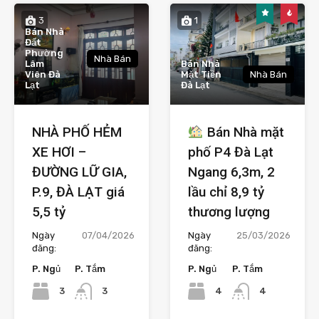
3
1
Bán Nhà
Đất
Phường
Nhà Bán
Lâm
Bán Nhà
Viên Đà
Mặt Tiền
Nhà Bán
Lạt
Đà Lạt
NHÀ PHỐ HẺM
Bán Nhà mặt
XE HƠI –
phố P4 Đà Lạt
ĐƯỜNG LỮ GIA,
Ngang 6,3m, 2
P.9, ĐÀ LẠT giá
lầu chỉ 8,9 tỷ
5,5 tỷ
thương lượng
Ngày
07/04/2026
Ngày
25/03/2026
đăng:
đăng:
P. Ngủ
P. Tắm
P. Ngủ
P. Tắm
3
4
3
4