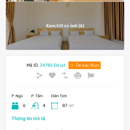
Xem tất cả ảnh (6)
Mã ID:
34785 Đà lạt
Tin xác thực
P. Ngủ
P. Tắm
Diện Tích
6
4
87
m²
Thông tin mô tả