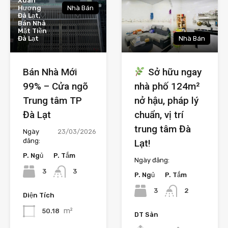
Xuân
Hương
Nhà Bán
Đà Lạt,
Bán Nhà
Mặt Tiền
Đà Lạt
Nhà Bán
Bán Nhà Mới
Sở hữu ngay
99% – Cửa ngõ
nhà phố 124m²
Trung tâm TP
nở hậu, pháp lý
Đà Lạt
chuẩn, vị trí
trung tâm Đà
Ngày
23/03/2026
đăng:
Lạt!
P. Ngủ
P. Tắm
Ngày đăng:
3
3
P. Ngủ
P. Tắm
3
2
Diện Tích
m²
50.18
DT Sàn