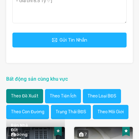
Gửi Tin Nhắn
Bất động sản cùng khu vực
Theo Đề Xuất
Theo Tiện Ích
Theo Loại BĐS
Theo Con Đường
Trạng Thái BĐS
Theo Môi Giới
Bán Nhà
Đất
5
7
Phường