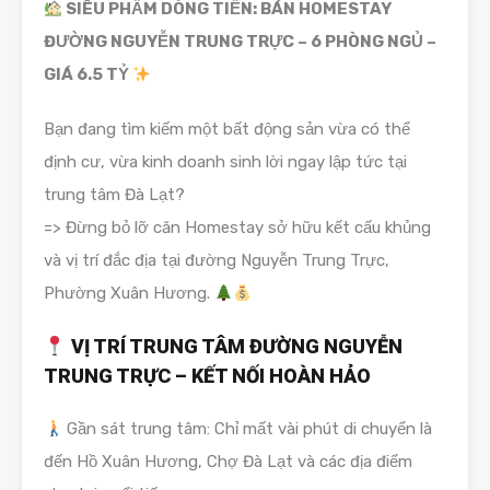
SIÊU PHẨM DÒNG TIỀN: BÁN HOMESTAY
ĐƯỜNG NGUYỄN TRUNG TRỰC – 6 PHÒNG NGỦ –
GIÁ 6.5 TỶ
Bạn đang tìm kiếm một bất động sản vừa có thể
định cư, vừa kinh doanh sinh lời ngay lập tức tại
trung tâm Đà Lạt?
=> Đừng bỏ lỡ căn Homestay sở hữu kết cấu khủng
và vị trí đắc địa tại đường Nguyễn Trung Trực,
Phường Xuân Hương.
VỊ TRÍ TRUNG TÂM ĐƯỜNG NGUYỄN
TRUNG TRỰC – KẾT NỐI HOÀN HẢO
Gần sát trung tâm: Chỉ mất vài phút di chuyển là
đến Hồ Xuân Hương, Chợ Đà Lạt và các địa điểm