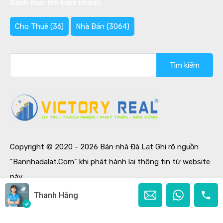
Danh mục tìm kiếm nhanh
Cho Thuê
(36)
Nhà Bán
(3064)
Tìm
kiếm
cho:
Copyright © 2020 - 2026 Bán nhà Đà Lạt Ghi rõ nguồn
"Bannhadalat.Com" khi phát hành lại thông tin từ website
này.
Designed by
Ban Nha Da Lat
Thanh Hằng