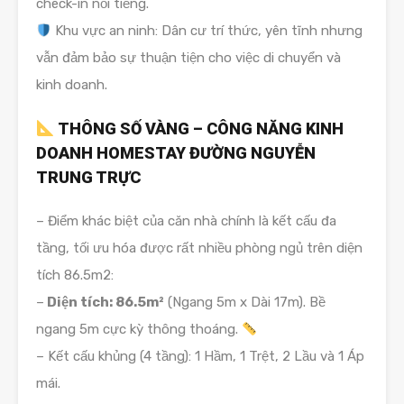
check-in nổi tiếng.
Khu vực an ninh: Dân cư trí thức, yên tĩnh nhưng
vẫn đảm bảo sự thuận tiện cho việc di chuyển và
kinh doanh.
THÔNG SỐ VÀNG – CÔNG NĂNG KINH
DOANH HOMESTAY ĐƯỜNG NGUYỄN
TRUNG TRỰC
– Điểm khác biệt của căn nhà chính là kết cấu đa
tầng, tối ưu hóa được rất nhiều phòng ngủ trên diện
tích 86.5m2:
–
Diện tích: 86.5m²
(Ngang 5m x Dài 17m). Bề
ngang 5m cực kỳ thông thoáng.
– Kết cấu khủng (4 tầng): 1 Hầm, 1 Trệt, 2 Lầu và 1 Áp
mái.