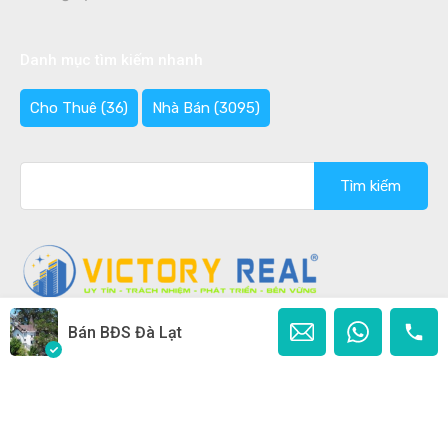
Danh mục tìm kiếm nhanh
Cho Thuê
(36)
Nhà Bán
(3095)
Tìm
kiếm
cho:
Bán BĐS Đà Lạt
Copyright © 2020 - 2026 Bán nhà Đà Lạt Ghi rõ nguồn
"Bannhadalat.Com" khi phát hành lại thông tin từ website
này.
Designed by
Ban Nha Da Lat