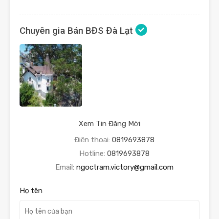
Chuyên gia Bán BĐS Đà Lạt
Xem Tin Đăng Mới
Điện thoại:
0819693878
Hotline:
0819693878
Email:
ngoctram.victory@gmail.com
Họ tên