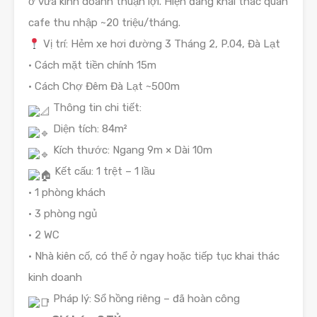
ở vừa kinh doanh thuận lợi. Hiện đang khai thác quán
cafe thu nhập ~20 triệu/tháng.
Vị
trí:
Hẻm
xe
hơi
đường
3
Tháng
2,
P.
04,
Đà
Lạt
• Cách mặt tiền chính 15m
• Cách Chợ Đêm Đà Lạt ~500m
Thông tin chi tiết:
Diện tích: 84m²
Kích thước: Ngang 9m × Dài 10m
Kết cấu: 1 trệt – 1 lầu
• 1 phòng khách
• 3 phòng ngủ
• 2 WC
• Nhà kiên cố, có thể ở ngay hoặc tiếp tục khai thác
kinh doanh
Pháp lý: Sổ hồng riêng – đã hoàn công