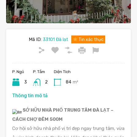
Mã ID:
33101 Đà lạt
Tin xác thực
P. Ngủ
P. Tắm
Diện Tích
3
2
84
m²
Thông tin mô tả
SỞ HỮU NHÀ PHỐ TRUNG TÂM ĐÀ LẠT –
CÁCH CHỢ ĐÊM 500M
Cơ hội sở hữu nhà phố vị trí đẹp ngay trung tâm, vừa