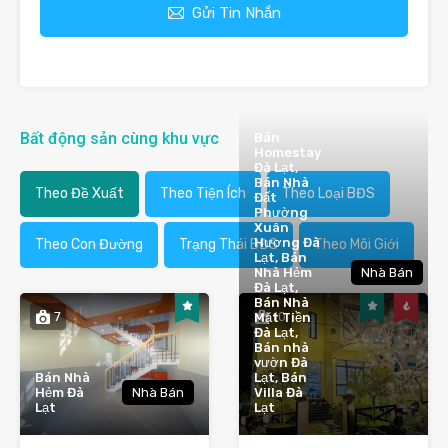
Gửi Tin Nhắn
Bất động sản cùng khu vực
Bán
Homestay
Đà Lạt,
Bán Nhà
Theo Đề Xuất
Theo Tiện Ích
Theo Loại BĐS
Đất
Phường
Xuân
Hương Đà
Theo Con Đường
Trạng Thái BĐS
Theo Môi Giới
Lạt, Bán
Nhà Hẻm
Nhà Bán
Đà Lạt,
Bán Nhà
7
10
Mặt Tiền
Đà Lạt,
Bán nhà
vườn Đà
Bán Nhà
Lạt, Bán
Hẻm Đà
Nhà Bán
Villa Đà
Lạt
Lạt