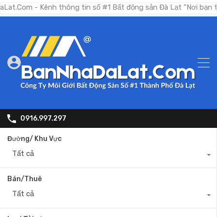
- Kênh thông tin số #1 Bất động sản Đà Lạt "Nơi bạn tìm kiếm
0916.997.297
Đường/ Khu Vực
Tất cả
Bán/Thuê
Tất cả