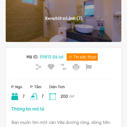
Xem tất cả ảnh (7)
Mã ID:
39813 Đà lạt
Tin xác thực
P. Ngủ
P. Tắm
Diện Tích
7
7
200
m²
Thông tin mô tả
Bạn muốn tìm một căn Villa đường rộng, dòng tiền