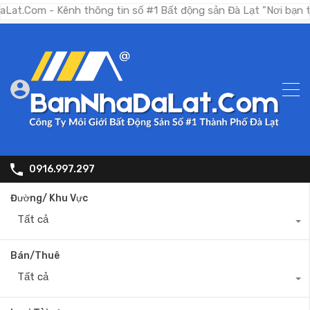
- Kênh thông tin số #1 Bất động sản Đà Lạt "Nơi bạn tìm kiếm 
0916.997.297
Đường/ Khu Vực
Tất cả
Bán/Thuê
Tất cả