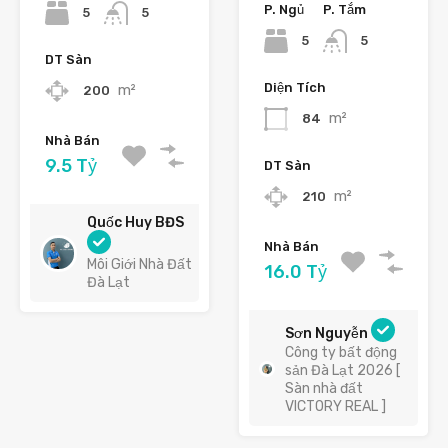
P. Ngủ
P. Tắm
5
5
5
5
DT Sàn
Diện Tích
m²
200
m²
84
Nhà Bán
9.5 Tỷ
DT Sàn
m²
210
Quốc Huy BĐS
Nhà Bán
Môi Giới Nhà Đất
16.0 Tỷ
Đà Lạt
Sơn Nguyễn
Công ty bất động
sản Đà Lạt 2026 [
Sàn nhà đất
VICTORY REAL ]