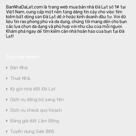
BanNhaDaLat.com là trang web mua bán nhà Đà Lạt số 1# tại
Việt Nam, cung cấp một nền tảng đáng tin cậy cho việc tìm
kiếm bất động sản Đà Lạt để ở hoặc kinh doanh đầu tư. Với dữ
liệu tin rao phong phú và đa dạng, chúng tôi mang đến cho bạn
các lựa chọn đa dạng và phù hợp với nhu cầu của mỗi người.
Khám phá ngay để tìm kiếm căn nhà hoàn hảo của bạn tại Đà
Lạt!
Truy cập nhanh
Bán Nhà
Thuê Nhà
Ký gửi nhà đất Đà Lạt
Dịch vụ đăng bộ sang tên
Dịch vụ check quy hoạch
Bảng giá đất Lâm Đồng
Tuyển dụng Sale BĐS