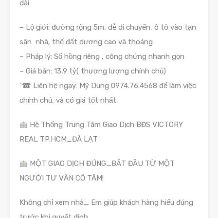
dài
– Lộ giới: đường rộng 5m, dễ di chuyển, ô tô vào tạn
sân nhà, thế đất dương cao và thoáng
– Pháp lý: Sổ hồng riêng , công chứng nhanh gọn
– Giá bán: 13,9 tỷ( thương lượng chính chủ)
`☎ Liên hệ ngay: Mỹ Dung 0974.76.4568 để làm việc
chính chủ, và có giá tốt nhất.
Hệ Thống Trung Tâm Giao Dịch BĐS VICTORY
REAL TP.HCM_ĐÀ LẠT
MỘT GIAO DỊCH ĐÚNG_BẮT ĐẦU TỪ MỘT
NGƯỜI TƯ VẤN CÓ TÂM!
Không chỉ xem nhà_ Em giúp khách hàng hiểu đúng
trước khi quyết định.