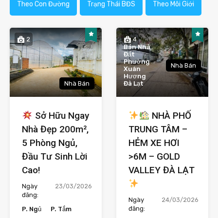
Theo Con Đường
Trạng Thái BĐS
Theo Môi Giới
2
4
Bán Nhà
Đất
Phường
Nhà Bán
Xuân
Hương
Nhà Bán
Đà Lạt
Sở Hữu Ngay
NHÀ PHỐ
Nhà Đẹp 200m²,
TRUNG TÂM –
5 Phòng Ngủ,
HẺM XE HƠI
Đầu Tư Sinh Lời
>6M – GOLD
Cao!
VALLEY ĐÀ LẠT
Ngày
23/03/2026
đăng:
Ngày
24/03/2026
đăng:
P. Ngủ
P. Tắm