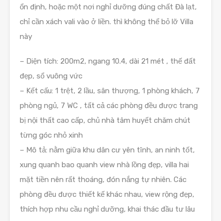
ổn định, hoặc một nơi nghỉ dưỡng đúng chất Đà lạt,
chỉ cần xách vali vào ở liền. thì không thể bỏ lỡ Villa
này
– Diện tích: 200m2, ngang 10.4, dài 21 mét , thế đất
đẹp, sổ vuông vức
– Kết cấu: 1 trệt, 2 lầu, sân thượng, 1 phòng khách, 7
phòng ngủ, 7 WC , tất cả các phòng đều được trang
bị nội thất cao cấp, chủ nhà tâm huyết chăm chút
từng góc nhỏ xinh
– Mô tả: nằm giữa khu dân cư yên tĩnh, an ninh tốt,
xung quanh bao quanh view nhà lồng đẹp, villa hai
mặt tiền nên rất thoáng, đón nắng tự nhiên. Các
phòng đều được thiết kế khác nhau, view rộng đẹp,
thích hợp nhu cầu nghỉ dưỡng, khai thác đầu tư lâu