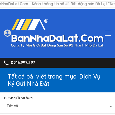
m - Kênh thông tin số #1 Bất động sản Đà Lạt "Nơi bạn tìm ki
0916.997.297
Tất cả bài viết trong mục: Dịch Vụ
Ký Gửi Nhà Đất
Đường/ Khu Vực
Tất cả