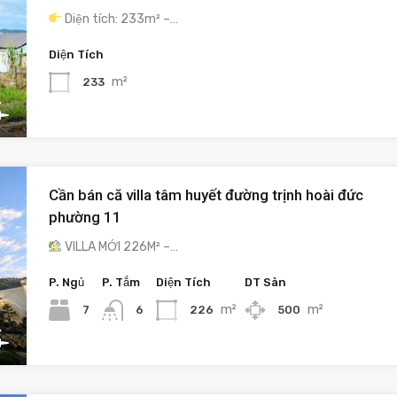
Diện tích: 233m² –…
Diện Tích
m²
233
Cần bán că villa tâm huyết đường trịnh hoài đức
phường 11
VILLA MỚI 226M² –…
P. Ngủ
P. Tắm
Diện Tích
DT Sàn
m²
m²
7
226
500
6