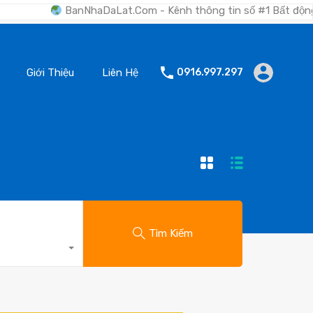
BanNhaDaLat.Com - Kênh thông tin số #1 Bất động sản Đà L
Giới Thiệu
Liên Hệ
0916.997.297
Tìm Kiếm