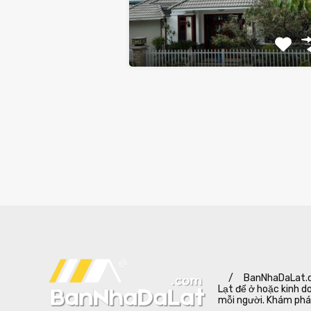
/
BanNhaDaLat.co
Lạt để ở hoặc kinh d
mỗi người. Khám phá 