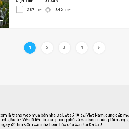
Diện Tích
DT Sàn
m²
m²
287
342
1
2
3
4
m là trang web mua bán nhà Đà Lạt số 1# tại Việt Nam, cung cấp một
oanh đầu tư. Với dữ liệu tin rao phong phú và đa dạng, chúng tôi mang
ngay để tìm kiếm căn nhà hoàn hảo của bạn tại Đà Lạt!