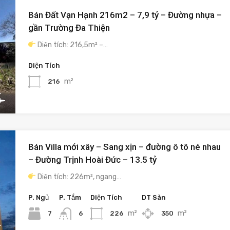
Bán Đất Vạn Hạnh 216m2 – 7,9 tỷ – Đường nhựa –
gần Trường Đa Thiện
Diện tích: 216,5m² –…
Diện Tích
m²
216
Bán Villa mới xây – Sang xịn – đường ô tô né nhau
– Đường Trịnh Hoài Đức – 13.5 tỷ
Diện tích: 226m², ngang…
P. Ngủ
P. Tắm
Diện Tích
DT Sàn
m²
m²
7
226
350
6