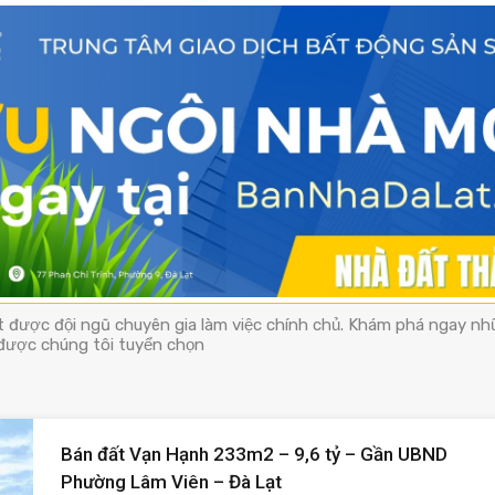
t được đội ngũ chuyên gia làm việc chính chủ. Khám phá ngay n
 được chúng tôi tuyển chọn
Bán đất Vạn Hạnh 233m2 – 9,6 tỷ – Gần UBND
Phường Lâm Viên – Đà Lạt