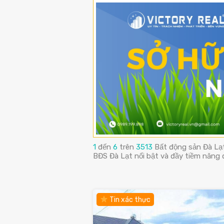
1
đến
6
trên
3513
Bất động sản Đà Lạ
BĐS Đà Lạt nổi bật và đầy tiềm năng
Tin xác thực