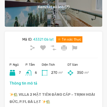
Xem tất cả ảnh (7)
Mã ID:
43321 Đà lạt
Tin xác thực
P. Ngủ
P. Tắm
Diện Tích
DT Sàn
7
6
270
m²
350
m²
Thông tin mô tả
VILLA 2 MẶT TIỀN ĐẲNG CẤP – TRỊNH HOÀI
ĐỨC, P.11, ĐÀ LẠT