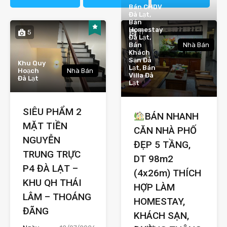
Bán CHDV
Đà Lạt,
Bán
Homestay
5
11
Đà Lạt,
Bán
Nhà Bán
Khách
Sạn Đà
Khu Quy
Lạt, Bán
Hoạch
Nhà Bán
Villa Đà
Đà Lạt
Lạt
SIÊU PHẨM 2
BÁN NHANH
MẶT TIỀN
CĂN NHÀ PHỐ
NGUYỄN
ĐẸP 5 TẦNG,
TRUNG TRỰC
DT 98m2
P4 ĐÀ LẠT –
(4x26m) THÍCH
KHU QH THÁI
HỢP LÀM
LÂM – THOÁNG
HOMESTAY,
ĐÃNG
KHÁCH SẠN,