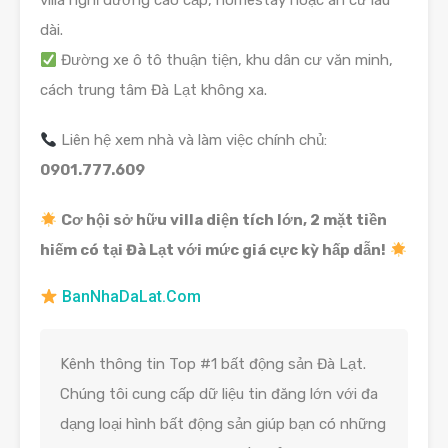
villa nghỉ dưỡng cao cấp, homestay hoặc an cư lâu
dài.
Đường xe ô tô thuận tiện, khu dân cư văn minh,
cách trung tâm Đà Lạt không xa.
Liên hệ xem nhà và làm việc chính chủ:
0901.777.609
Cơ hội sở hữu villa diện tích lớn, 2 mặt tiền
hiếm có tại Đà Lạt với mức giá cực kỳ hấp dẫn!
BanNhaDaLat.Com
Kênh thông tin Top #1 bất động sản Đà Lạt.
Chúng tôi cung cấp dữ liệu tin đăng lớn với đa
dạng loại hình bất động sản giúp bạn có những