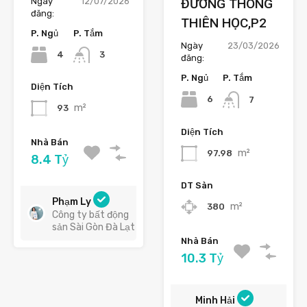
Ngày
12/07/2026
ĐƯỜNG THÔNG
đăng:
THIÊN HỌC,P2
P. Ngủ
P. Tắm
Ngày
23/03/2026
4
3
đăng:
P. Ngủ
P. Tắm
Diện Tích
6
7
m²
93
Diện Tích
Nhà Bán
m²
97.98
8.4 Tỷ
DT Sàn
Phạm Ly
m²
380
Công ty bất động
sản Sài Gòn Đà Lạt
Nhà Bán
10.3 Tỷ
Minh Hải