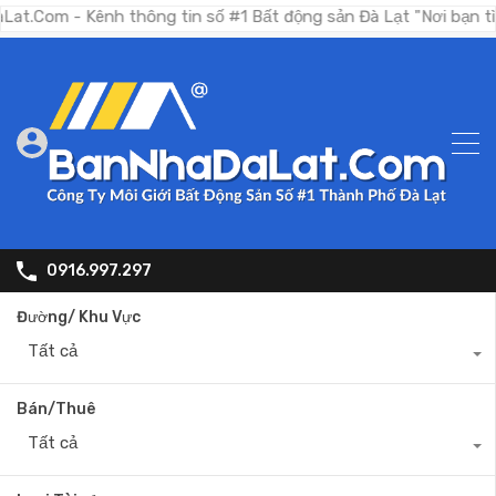
 Kênh thông tin số #1 Bất động sản Đà Lạt "Nơi bạn tìm kiếm b
0916.997.297
Đường/ Khu Vực
Tất cả
Bán/Thuê
Tất cả