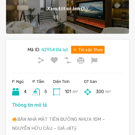
Xem tất cả ảnh (5)
Mã ID:
42954 Đà lạt
Tin xác thực
P. Ngủ
P. Tắm
Diện Tích
DT Sàn
4
5
101
m²
300
m²
Thông tin mô tả
BÁN NHÀ MẶT TIỀN ĐƯỜNG NHỰA 10M –
NGUYỄN HỮU CẦU – GIÁ <8Tỷ