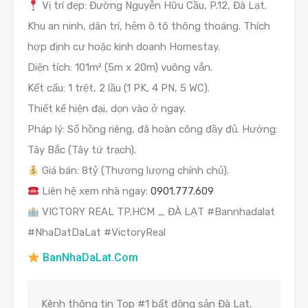
Vị trí đẹp: Đường Nguyễn Hữu Cầu, P.12, Đà Lạt.
Khu an ninh, dân trí, hẻm ô tô thông thoáng. Thích
hợp định cư hoặc kinh doanh Homestay.
Diện tích: 101m² (5m x 20m) vuông vắn.
Kết cấu: 1 trệt, 2 lầu (1 PK, 4 PN, 5 WC).
Thiết kế hiện đại, dọn vào ở ngay.
Pháp lý: Sổ hồng riêng, đã hoàn công đầy đủ. Hướng:
Tây Bắc (Tây tứ trạch).
Giá bán: 8tỷ (Thương lượng chính chủ).
Liên hệ xem nhà ngay:
0901.777.609
VICTORY REAL TP.HCM _ ĐÀ LẠT #Bannhadalat
#NhaDatDaLat #VictoryReal
BanNhaDaLat.Com
Kênh thông tin Top #1 bất động sản Đà Lạt.