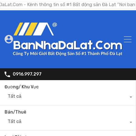
 - Kênh thông tin số #1 Bất động sản Đà Lạt "Nơi bạn tìm kiếm
0916.997.297
Đường/ Khu Vực
Tất cả
Bán/Thuê
Tất cả