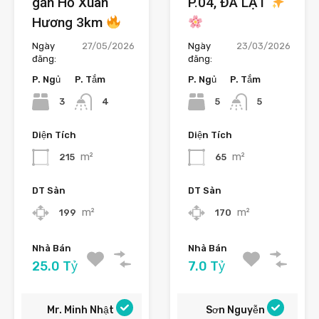
gần Hồ Xuân
P.04, ĐÀ LẠT
Hương 3km
Ngày
27/05/2026
Ngày
23/03/2026
đăng:
đăng:
P. Ngủ
P. Tắm
P. Ngủ
P. Tắm
3
5
4
5
Diện Tích
Diện Tích
m²
m²
215
65
DT Sàn
DT Sàn
m²
m²
199
170
Nhà Bán
Nhà Bán
25.0 Tỷ
7.0 Tỷ
Mr. Minh Nhật
Sơn Nguyễn