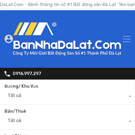
m - Kênh thông tin số #1 Bất động sản Đà Lạt "Nơi bạn tìm kiế
0916.997.297
Đường/ Khu Vực
Tất cả
Bán/Thuê
Tất cả