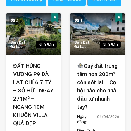
3
4
Bán Đất
Bán Đất
Nhà Bán
Nhà Bán
Đà Lạt
Đà Lạt
ĐẤT HÙNG
Quỹ đất trung
VƯƠNG P9 ĐÀ
tâm hơn 200m²
LẠT CHỈ 6.7 TỶ
còn sót lại – Cơ
– SỞ HỮU NGAY
hội nào cho nhà
271M² –
đầu tư nhanh
NGANG 10M
tay?
KHUÔN VILLA
Ngày
06/04/2026
đăng:
QUÁ ĐẸP
Diện Tích