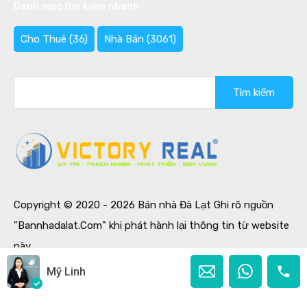
Danh mục tìm kiếm nhanh
Cho Thuê
(36)
Nhà Bán
(3061)
Tìm
kiếm
cho:
Copyright © 2020 - 2026 Bán nhà Đà Lạt Ghi rõ nguồn
"Bannhadalat.Com" khi phát hành lại thông tin từ website
này.
Designed by
Ban Nha Da Lat
Mỹ Linh