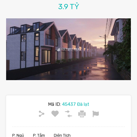
3.9 TỶ
Mã ID:
45437 Đà lạt
P. Ngủ
P. Tắm
Diện Tích