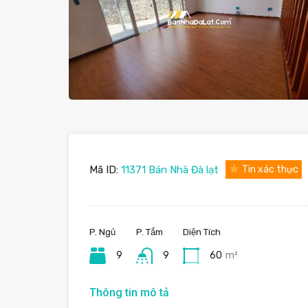
Mã ID:
11371 Bán Nhà Đà lạt
Tin xác thực
P. Ngủ
P. Tắm
Diện Tích
9
9
60
m²
Thông tin mô tả