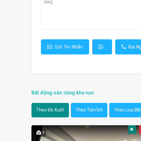
Gửi Tin Nhắn
Gọi N
Bất động sản cùng khu vực
Theo Đề Xuất
Theo Tiện Ích
Theo Loại BĐ
7