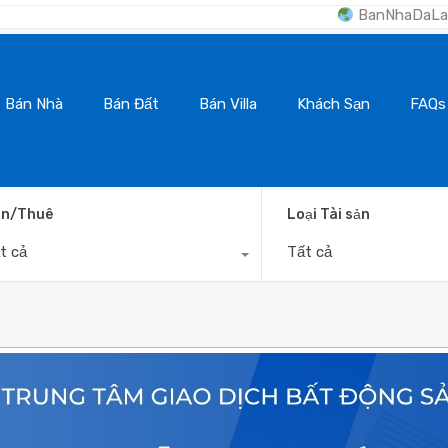
BanNhaDaLat.Com - Kênh thôn
Bán Nhà
Bán Đất
Bán Villa
Khách Sạn
FAQs
n/Thuê
Loại Tài sản
t cả
Tất cả