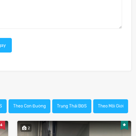
gay
S
Theo Con Đường
Trạng Thái BĐS
Theo Môi Giới
2