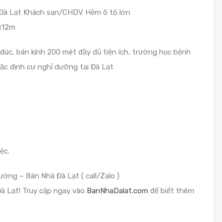
Đà Lạt Khách sạn/CHDV Hẻm ô tô lớn
4x12m
úc, bán kính 200 mét đầy đủ tiện ích, trường học bệnh
ặc định cư nghỉ dưỡng tại Đà Lạt
ệc.
ờng – Bán Nhà Đà Lạt ( call/Zalo )
Đà Lạt! Truy cập ngay vào
BanNhaDalat.com
để biết thêm