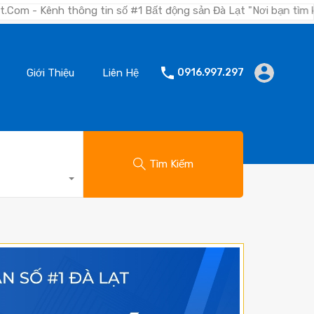
g tin số #1 Bất động sản Đà Lạt "Nơi bạn tìm kiếm bất động s
Giới Thiệu
Liên Hệ
0916.997.297
Tìm Kiếm