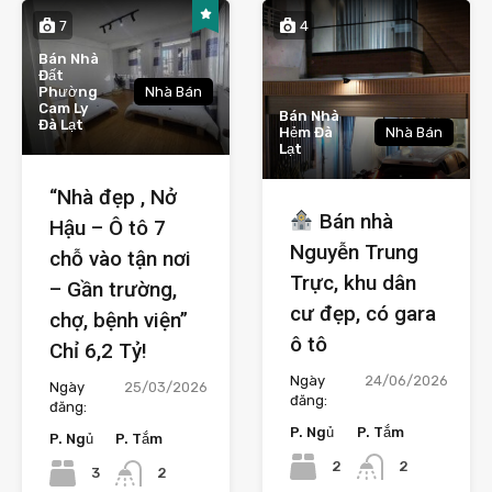
7
4
Bán Nhà
Đất
Phường
Nhà Bán
Cam Ly
Bán Nhà
Đà Lạt
Hẻm Đà
Nhà Bán
Lạt
“Nhà đẹp , Nở
Bán nhà
Hậu – Ô tô 7
Nguyễn Trung
chỗ vào tận nơi
Trực, khu dân
– Gần trường,
cư đẹp, có gara
chợ, bệnh viện”
ô tô
Chỉ 6,2 Tỷ!
Ngày
24/06/2026
Ngày
25/03/2026
đăng:
đăng:
P. Ngủ
P. Tắm
P. Ngủ
P. Tắm
2
2
3
2