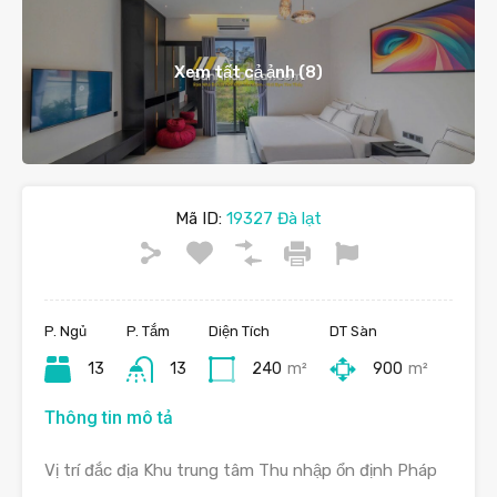
Xem tất cả ảnh (8)
Mã ID:
19327 Đà lạt
P. Ngủ
P. Tắm
Diện Tích
DT Sàn
13
13
240
m²
900
m²
Thông tin mô tả
Vị trí đắc địa Khu trung tâm Thu nhập ổn định Pháp