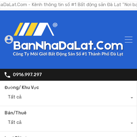
om - Kênh thông tin số #1 Bất động sản Đà Lạt "Nơi bạn tìm ki
0916.997.297
Đường/ Khu Vực
Tất cả
Bán/Thuê
Tất cả