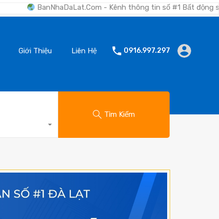
haDaLat.Com - Kênh thông tin số #1 Bất động sản Đà Lạt "Nơi 
Giới Thiệu
Liên Hệ
0916.997.297
Tìm Kiếm