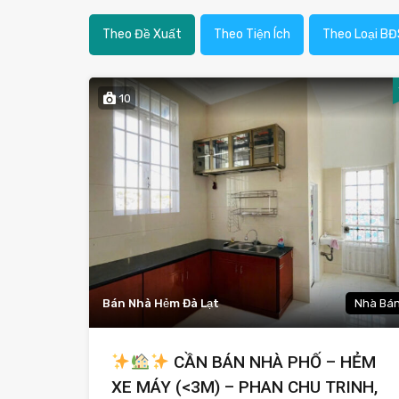
Theo Đề Xuất
Theo Tiện Ích
Theo Loại BĐ
10
Bán Nhà Hẻm Đà Lạt
Nhà Bá
CẦN BÁN NHÀ PHỐ – HẺM
XE MÁY (<3M) – PHAN CHU TRINH,