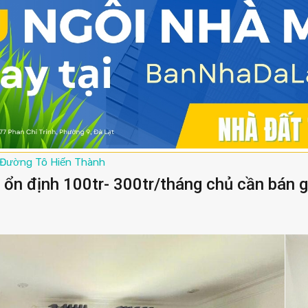
Đường Tô Hiến Thành
ổn định 100tr- 300tr/tháng chủ cần bán 