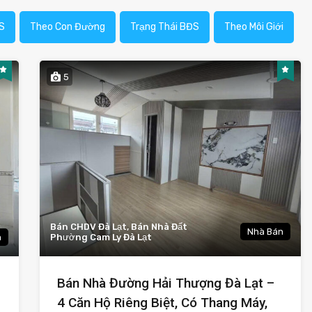
S
Theo Con Đường
Trạng Thái BĐS
Theo Môi Giới
5
Bán CHDV Đà Lạt, Bán Nhà Đất
Nhà Bán
n
Phường Cam Ly Đà Lạt
Bán Nhà Đường Hải Thượng Đà Lạt –
4 Căn Hộ Riêng Biệt, Có Thang Máy,