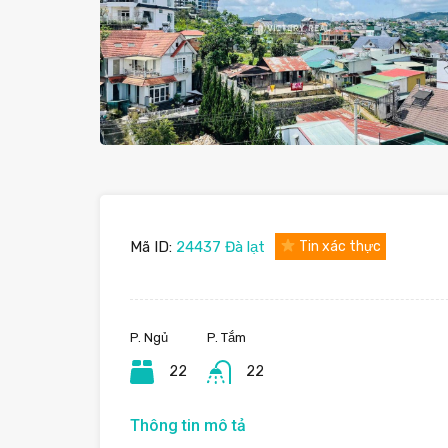
Mã ID:
24437 Đà lạt
Tin xác thực
P. Ngủ
P. Tắm
22
22
Thông tin mô tả